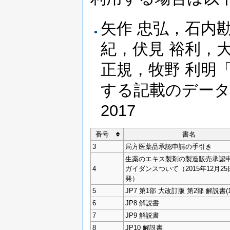
矢作 忠弘，石内
紀，伏見 裕利，大
正規，牧野 利明
する記載のデータベー
2017
番号
書名
3
局方医薬品承認申請の手引き
生薬のエキス製剤の製造販売承認
4
ガイダンスついて（2015年12月2
発）
5
JP7 第1部 大改訂版 第2部 解説書(1
6
JP8 解説書
7
JP9 解説書
8
JP10 解説書