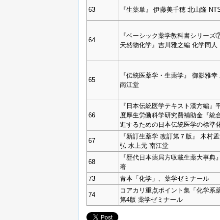
63
『生薬単』 伊藤美千穂 北山隆 NT
『ベーシック薬学教科書シリーズ
64
天然物化学』吉川雅之編 化学同人
『伝統医薬学・生薬学』 御影雅幸
65
南江堂
『日本伝統医学テキスト漢方編』平成
66
度厚生労働科学研究費補助金『統
進するための日本伝統医学の標準
『新訂生薬学 改訂第７版』 木村孟
67
弘 水上元 南江堂
『歴代日本薬局方収載生薬大事典』
68
著
73
青本「化学」、薬学ゼミナール
コアカリ重点ポイント集「化学系
74
第4版 薬学ゼミナール