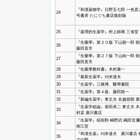
『和漢薬物学』日野五七郎 一色直
24
号書房 たにぐち書店復刻版
25
『薬理的生薬学』村上師壽 三省堂
『生藥學』第２０版 下山順一郎 
26
藤田直市
『生藥學』第２７版 下山純一郎 
27
藤田直市
28
『生藥學教科書』木村康一
29
『最新生薬学』刈米達夫
30
『生薬学』三橋博、醫學書院
31
『生薬学』第４版、藤田路一
32
『新編生薬学』東丈夫 名越規朗 
『生薬学総論』柴田承二 東丈夫 木
33
村孟 廣川書店
『生薬学』稲垣勲 嶋野武 嶋田玄彌
34
南江堂
『和漢生薬』刈米達夫 廣川書店 
35
での順