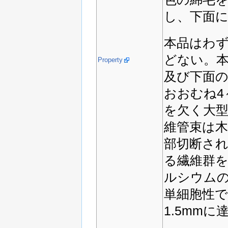
し、下面
本品はわ
どない。
Property
及び下面
おおむね4
を欠く大
維管束は
部切断さ
る繊維群
ルシウム
単細胞性で
1.5mmに