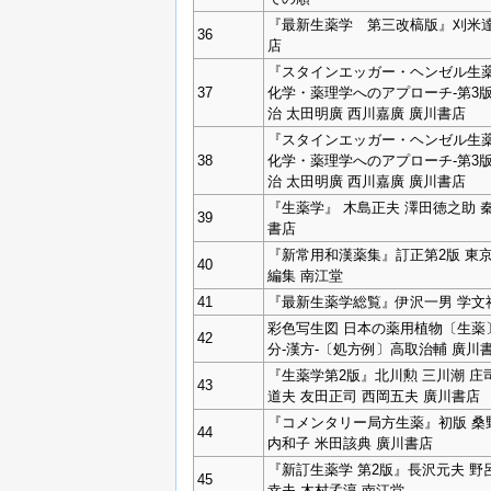
『最新生薬学 第三改槁版』刈米達
36
店
『スタインエッガー・ヘンゼル生薬
37
化学・薬理学へのアプローチ‐第3
治 太田明廣 西川嘉廣 廣川書店
『スタインエッガー・ヘンゼル生薬
38
化学・薬理学へのアプローチ‐第3
治 太田明廣 西川嘉廣 廣川書店
『生薬学』 木島正夫 澤田徳之助 
39
書店
『新常用和漢薬集』訂正第2版 東
40
編集 南江堂
41
『最新生薬学総覧』伊沢一男 学文
彩色写生図 日本の薬用植物〔生薬〕
42
分-漢方-〔処方例〕高取治輔 廣川
『生薬学第2版』北川勲 三川潮 庄
43
道夫 友田正司 西岡五夫 廣川書店
『コメンタリー局方生薬』初版 桑
44
内和子 米田該典 廣川書店
『新訂生薬学 第2版』長沢元夫 野
45
幸夫 木村孟淳 南江堂