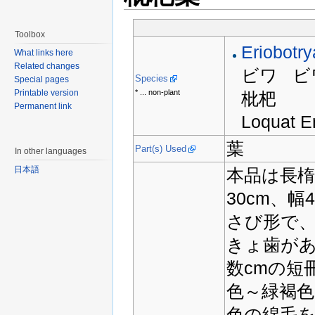
Toolbox
Eriobotry
What links here
Related changes
ビワ ビ
Species
Special pages
Printable version
* ... non-plant
枇杷
Permanent link
Loquat E
葉
Part(s) Used
In other languages
日本語
本品は長楕
30cm、
さび形で
きょ歯があ
数cmの短
色～緑褐
色の綿毛