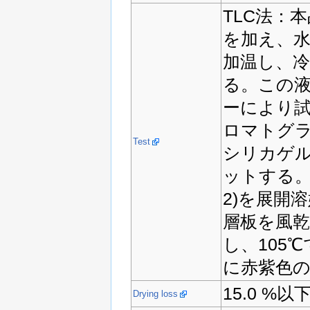
TLC法：本
を加え、水
加温し、
る。この
ーにより試
ロマトグ
Test
シリカゲ
ットする。
2)を展開
層板を風
し、105℃
に赤紫色
15.0 %
Drying loss