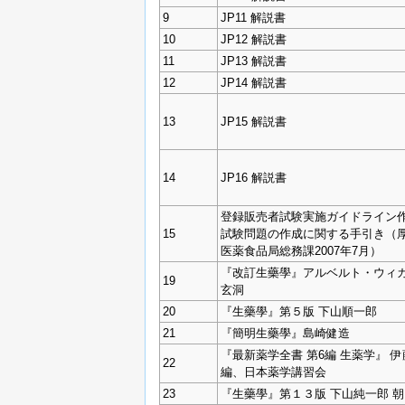
9
JP11 解説書
10
JP12 解説書
11
JP13 解説書
12
JP14 解説書
13
JP15 解説書
14
JP16 解説書
登録販売者試験実施ガイドライン作
15
試験問題の作成に関する手引き（
医薬食品局総務課2007年7月）
『改訂生藥學』アルベルト・ウィカ
19
玄洞
20
『生藥學』第５版 下山順一郎
21
『簡明生藥學』島崎健造
『最新薬学全書 第6編 生薬学』 
22
編、日本薬学講習会
23
『生藥學』第１３版 下山純一郎 