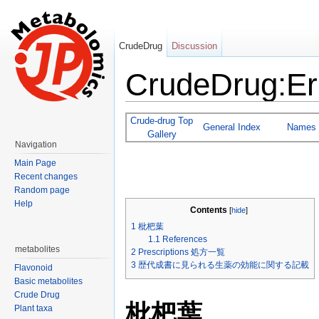
CrudeDrug
Discussion
CrudeDrug:Er
Jump to:
navigation
,
search
Crude-drug Top
General Index
Names
Gallery
Navigation
Main Page
Recent changes
Random page
Help
Contents
[
hide
]
1
枇杷葉
1.1
References
metabolites
2
Prescriptions 処方一覧
3
歴代成書に見られる生薬の効能に関する記載
Flavonoid
Basic metabolites
Crude Drug
枇杷葉
Plant taxa