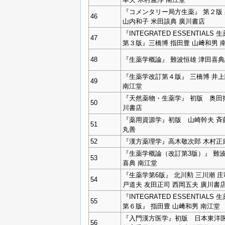
『コメンタリー局方生薬』 第２版
46
山内和子 米田該典 廣川書店
『INTEGRATED ESSENTIALS 
47
第３版』三橋博 指田豊 山﨑和男 
48
『生薬学概論』 難波恒雄 津田喜典
『生薬学改訂第４版』 三橋博 井
49
南江堂
『天然薬物・生薬学』 初版 奥田
50
川書店
『薬用資源学』初版 山崎幹夫 
51
丸善
52
『漢方薬理学』高木敬次郎 木村正
『生薬学概論（改訂第3版）』 難波
53
喜典 南江堂
『生薬学第6版』 北川勲 三川潮 庄
54
戸道夫 友田正司 西岡五夫 廣川書
『INTEGRATED ESSENTIALS 
55
第６版』 指田豊 山﨑和男 南江堂
『入門漢方医学』初版 日本東洋
56