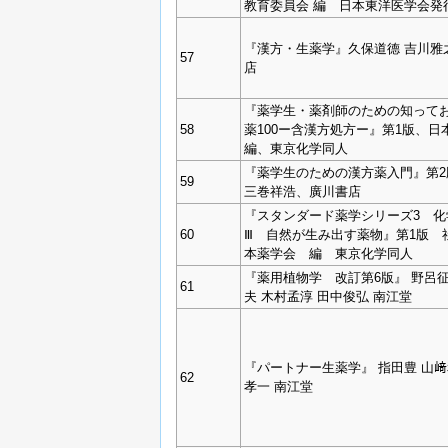
教育委員会 編 日本東洋医学会発
『漢方・生薬学』久保道德 吉川雅
57
店
『薬学生・薬剤師のための知って
58
薬100ー含漢方処方ー』第1版、日
編、東京化学同人
『薬学生のための漢方薬入門』第2
59
三巻祥浩、廣川書店
『スタンダード薬学シリーズ3 化
60
Ⅲ 自然が生み出す薬物』第1版 
本薬学会 編 東京化学同人
『薬用植物学 改訂第6版』 野呂征
61
夫 木村孟淳 田中俊弘 南江堂
『パートナー生薬学』 指田豊 山﨑
62
孝一 南江堂