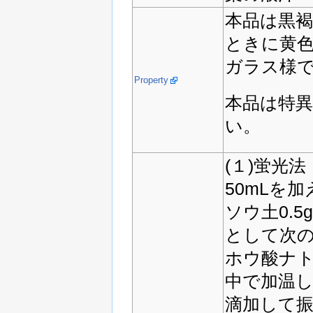
本品は黒
ときに黄
ガラス様
Property
本品は特
い。
(１)蛍光
50mLを
ソウ土0.
として次の
ホウ酸ナト
中で加温し
滴加して