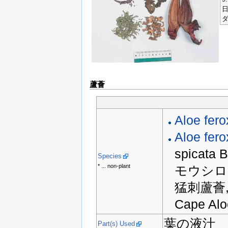
日
ダ
蘆薈
Aloe fero
Aloe fero
spicata
Species
* ... non-plant
モウシロ
猛刺蘆薈,
Cape Aloe
葉の液汁
Part(s) Used