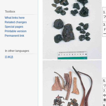
Toolbox
1
フ
What links here
Related changes
3
Special pages
ド
Printable version
Permanent link
In other languages
日本語
5
リ
7.
中
9