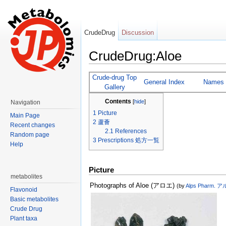
CrudeDrug
Discussion
CrudeDrug:Aloe
Jump to:
navigation
,
search
Crude-drug Top
General Index
Names
Gallery
Contents
[
hide
]
Navigation
1
Picture
Main Page
2
蘆薈
Recent changes
2.1
References
Random page
3
Prescriptions 処方一覧
Help
Picture
metabolites
Photographs of Aloe (アロエ)
(by
Alps Pharm.
Flavonoid
Basic metabolites
Crude Drug
Plant taxa