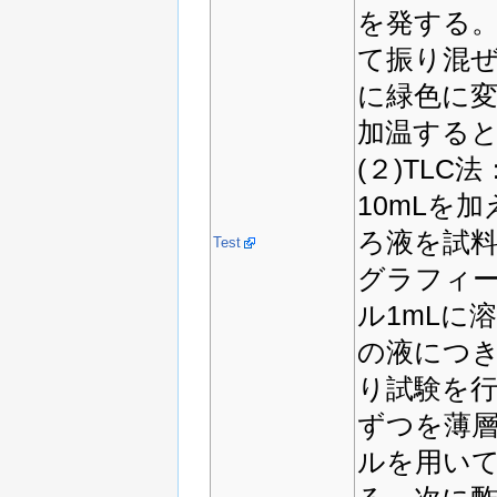
を発する。
て振り混
に緑色に
加温する
(２)TLC
10mLを
ろ液を試
Test
グラフィー
ル1mLに
の液につ
り試験を行
ずつを薄
ルを用い