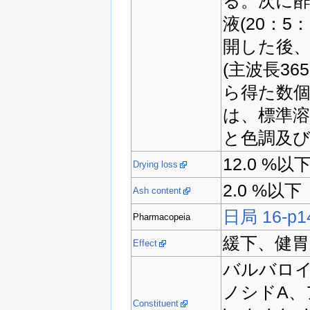
る。次に
液(20：5
開した後
(主波長3
ら得た数
は、標準
と色調及び
12.0 %以
Drying loss
2.0 %以下
Ash content
日局 16-p1
Pharmacopeia
緩下、健胃
Effect
バルバロ
ノシドA、
Constituent