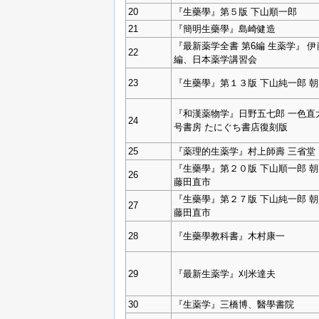
20
『生藥學』第５版 下山順一郎
21
『簡明生藥學』島崎健造
『最新薬学全書 第6編 生薬学』 
22
編、日本薬学講習会
23
『生藥學』第１３版 下山純一郎 
『和漢薬物学』日野五七郎 一色直
24
号書房 たにぐち書店復刻版
25
『薬理的生薬学』村上師壽 三省堂
『生藥學』第２０版 下山順一郎 
26
藤田直市
『生藥學』第２７版 下山純一郎 
27
藤田直市
28
『生藥學教科書』木村康一
29
『最新生薬学』刈米達夫
30
『生薬学』三橋博、醫學書院