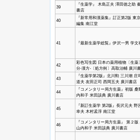
『生薬学』 木島正夫 澤田徳之助 
39
書店
『新常用和漢薬集』訂正第2版 東
40
編集 南江堂
41
『最新生薬学総覧』伊沢一男 学文
彩色写生図 日本の薬用植物〔生薬〕
42
分-漢方-〔処方例〕高取治輔 廣川
『生薬学第2版』北川勲 三川潮 庄
43
道夫 友田正司 西岡五夫 廣川書店
『コメンタリー局方生薬』初版 桑
44
内和子 米田該典 廣川書店
『新訂生薬学 第2版』長沢元夫 野
45
幸夫 木村孟淳 南江堂
『コメンタリー局方生薬』 第２版
46
山内和子 米田該典 廣川書店