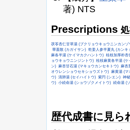
著) NTS
Prescriptions
処
茯苓杏仁甘草湯 (ブクリョウキョウニンカンゾ
華蓋散 (カガイサン)
乾姜人参半夏丸 (カン
麻各半湯 (ケイマカクハントウ)
桂枝加厚朴杏
ョウキョウニンジントウ)
桂枝麻黄各半湯 (
ン)
麻杏甘石湯 (マキョウカンセキトウ)
麻杏
オウレンショウセキショウズトウ)
麻黄湯 (マ
ウ)
清肺湯 (セイハイトウ)
紫円 (シエン)
神秘
ウ)
小続命湯 (ショウゾクメイトウ)
続命湯 (
歴代成書に見ら