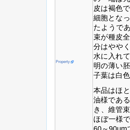
皮は褐色
細胞とな
たようで
束が種皮
分はやや
水に入れ
Property
明の薄い
子葉は白
本品はほ
油様であ
き、維管
ほぼ一様
60～90