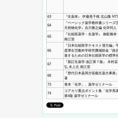
63
『生薬単』 伊藤美千穂 北山隆 NT
『ベーシック薬学教科書シリーズ
64
天然物化学』吉川雅之編 化学同人
『伝統医薬学・生薬学』 御影雅幸
65
南江堂
『日本伝統医学テキスト漢方編』平成
66
度厚生労働科学研究費補助金『統
進するための日本伝統医学の標準
『新訂生薬学 改訂第７版』 木村孟
67
弘 水上元 南江堂
『歴代日本薬局方収載生薬大事典』
68
著
73
青本「化学」、薬学ゼミナール
コアカリ重点ポイント集「化学系
74
第4版 薬学ゼミナール