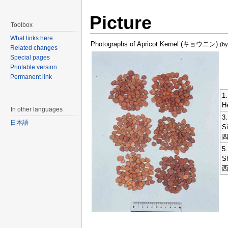
Picture
Toolbox
What links here
Photographs of Apricot Kernel (キョウニン)
(b
Related changes
Special pages
Printable version
Permanent link
1.
H
In other languages
3.
日本語
S
5.
S