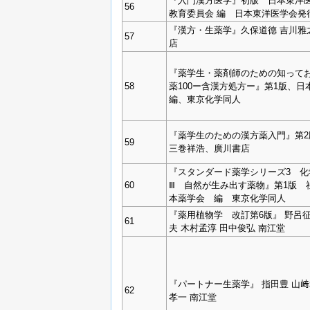
『入門漢方医学』初版 日本東洋
56
教育委員会 編 日本東洋医学会発
『漢方・生薬学』久保道德 吉川雅
57
店
『薬学生・薬剤師のための知って
58
薬100ー含漢方処方ー』第1版、日
編、東京化学同人
『薬学生のための漢方薬入門』第2
59
三巻祥浩、廣川書店
『スタンダード薬学シリーズ3 化
60
Ⅲ 自然が生み出す薬物』第1版 
本薬学会 編 東京化学同人
『薬用植物学 改訂第6版』 野呂征
61
夫 木村孟淳 田中俊弘 南江堂
『パートナー生薬学』 指田豊 山﨑
62
孝一 南江堂