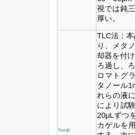
視では鈍
厚い。
TLC法：
り、メタノ
却器を付け
ろ過し、
ロマトグラ
タノール1
れらの液
により試
20μLず
カゲルを
Test
する。次