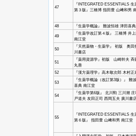
『INTEGRATED ESSENTIALS 
47
第３版』三橋博 指田豊 山﨑和男 
48
『生薬学概論』 難波恒雄 津田喜典
『生薬学改訂第４版』 三橋博 井
49
南江堂
『天然薬物・生薬学』 初版 奥田
50
川書店
『薬用資源学』初版 山崎幹夫 
51
丸善
52
『漢方薬理学』高木敬次郎 木村正
『生薬学概論（改訂第3版）』 難波
53
喜典 南江堂
『生薬学第6版』 北川勲 三川潮 庄
54
戸道夫 友田正司 西岡五夫 廣川書
『INTEGRATED ESSENTIALS 
55
第６版』 指田豊 山﨑和男 南江堂