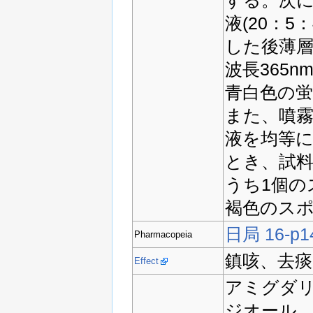
液(20：5
した後薄層
波長365n
青白色の
また、噴
液を均等に
とき、試
うち1個の
褐色のスポ
日局 16-p1
Pharmacopeia
鎮咳、去痰
Effect
アミグダリ
ジオール