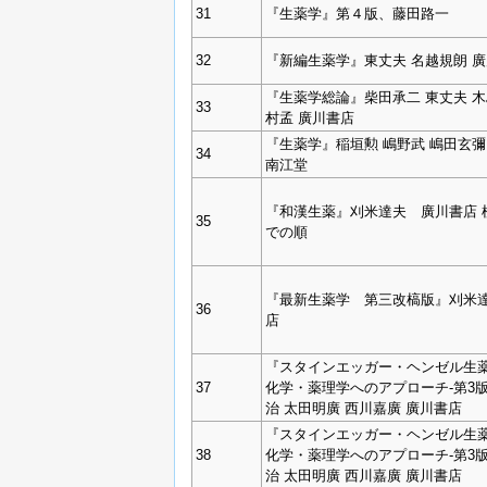
31
『生薬学』第４版、藤田路一
32
『新編生薬学』東丈夫 名越規朗 
『生薬学総論』柴田承二 東丈夫 木
33
村孟 廣川書店
『生薬学』稲垣勲 嶋野武 嶋田玄彌
34
南江堂
『和漢生薬』刈米達夫 廣川書店 
35
での順
『最新生薬学 第三改槁版』刈米達
36
店
『スタインエッガー・ヘンゼル生薬
37
化学・薬理学へのアプローチ‐第3
治 太田明廣 西川嘉廣 廣川書店
『スタインエッガー・ヘンゼル生薬
38
化学・薬理学へのアプローチ‐第3
治 太田明廣 西川嘉廣 廣川書店