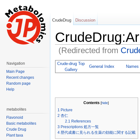
CrudeDrug
Discussion
CrudeDrug:A
(Redirected from
Cru
Jump to:
navigation
,
search
Crude-drug Top
Navigation
General Index
Names
Gallery
Main Page
Recent changes
Random page
Help
Contents
[
hide
]
metabolites
1
Picture
2
杏仁
Flavonoid
2.1
References
Basic metabolites
3
Prescriptions 処方一覧
Crude Drug
4
歴代成書に見られる生薬の効能に関する記載
Plant taxa