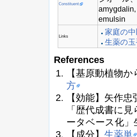
Constituent
amygdalin, 
emulsin
家庭の中
Links
生薬の玉
References
【基原動植物か
方
【効能】矢作忠弘, 
「歴代成書に見
ータベース化」生薬学
【成分】
生薬単