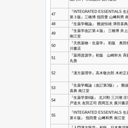
『INTEGRATED ESSENTIALS 
47
第３版』三橋博 指田豊 山﨑和男 
48
『生薬学概論』 難波恒雄 津田喜典
『生薬学改訂第４版』 三橋博 井
49
南江堂
『天然薬物・生薬学』 初版 奥田
50
川書店
『薬用資源学』初版 山崎幹夫 
51
丸善
52
『漢方薬理学』高木敬次郎 木村正
『生薬学概論（改訂第3版）』 難波
53
喜典 南江堂
『生薬学第6版』 北川勲 三川潮 庄
54
戸道夫 友田正司 西岡五夫 廣川書
『INTEGRATED ESSENTIALS 
55
第６版』 指田豊 山﨑和男 南江堂
『入門漢方医学』初版 日本東洋