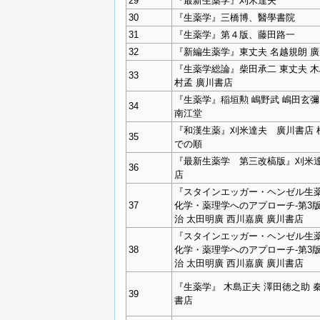
29
『最新生薬学』刈米達夫
30
『生薬学』三橋博、醫學書院
31
『生薬学』第４版、藤田路一
32
『新編生薬学』東丈夫 名越規朗 
『生薬学総論』柴田承二 東丈夫 木
33
村孟 廣川書店
『生薬学』稲垣勲 嶋野武 嶋田玄彌
34
南江堂
『和漢生薬』刈米達夫 廣川書店 
35
での順
『最新生薬学 第三改槁版』刈米達
36
店
『スタインエッガー・ヘンゼル生薬
37
化学・薬理学へのアプローチ‐第3
治 太田明廣 西川嘉廣 廣川書店
『スタインエッガー・ヘンゼル生薬
38
化学・薬理学へのアプローチ‐第3
治 太田明廣 西川嘉廣 廣川書店
『生薬学』 木島正夫 澤田徳之助 
39
書店