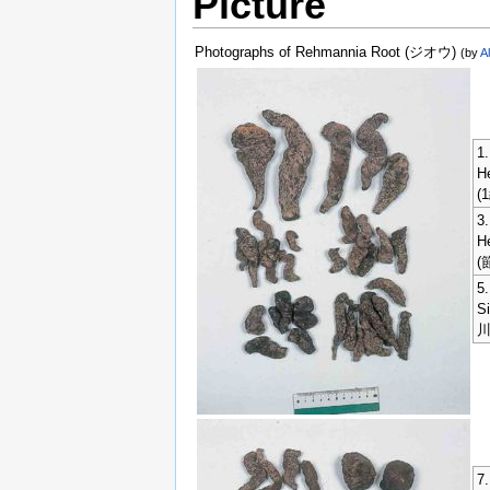
Picture
Photographs of Rehmannia Root (ジオウ)
(by
A
1.
H
(
3.
H
(
5.
S
川
7.