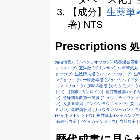
【成分】
生薬単
著) NTS
Prescriptions
処
知柏地黄丸 (チバクジオウガン)
猪苓湯合四物湯
ッコントウ)
五淋散 (ゴリンサン)
牛車腎気丸 
ョウホウ)
滋陰降火湯 (ジインコウカトウ)
滋
ンチョウトウ)
十味敗毒湯 (ジュウミハイドク
コンコウカトウ)
加味四物湯 (カミシモツトウ)
トウ)
甘露飲 (カンロイン)
荊芥連翹湯 (ケイ
ン)
芎帰調血飲第一加減 (キュウキチョウケツ
ン)
人参養栄湯 (ニンジンヨウエイトウ)
黄土湯
ミガン)
竜胆瀉肝湯 (リュウタンシャカントウ)
(セイネツホケツトウ)
炙甘草湯 (シャカンゾウ
疎経活血湯 (ソケイカッケツトウ)
当帰飲子 (
歴代成書に見ら