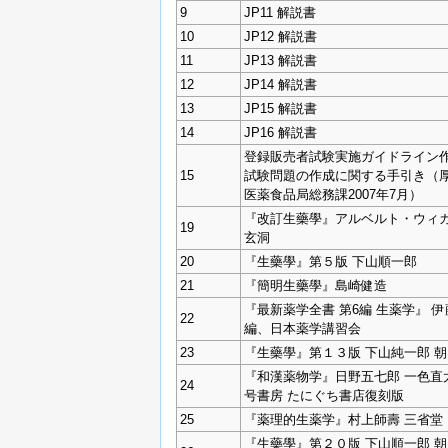
9
JP11 解説書
10
JP12 解説書
11
JP13 解説書
12
JP14 解説書
13
JP15 解説書
14
JP16 解説書
登録販売者試験実施ガイドライン作
15
試験問題の作成に関する手引き（
医薬食品局総務課2007年7月）
『改訂生藥學』アルベルト・ウィカ
19
玄洞
20
『生藥學』第５版 下山順一郎
21
『簡明生藥學』島崎健造
『最新薬学全書 第6編 生薬学』 
22
編、日本薬学講習会
23
『生藥學』第１３版 下山純一郎 
『和漢薬物学』日野五七郎 一色直
24
号書房 たにぐち書店復刻版
25
『薬理的生薬学』村上師壽 三省堂
『生藥學』第２０版 下山順一郎 