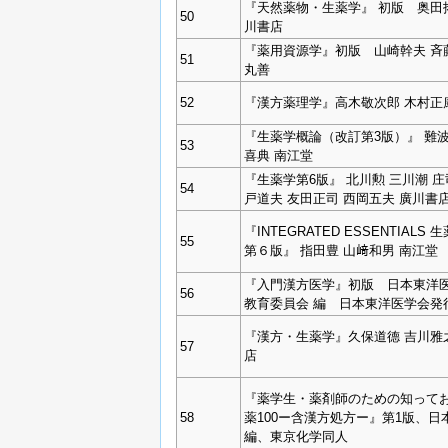
『天然薬物・生薬学』 初版 奥田
50
川書店
『薬用資源学』初版 山崎幹夫 
51
丸善
52
『漢方薬理学』高木敬次郎 木村正
『生薬学概論（改訂第3版）』 難波
53
喜典 南江堂
『生薬学第6版』 北川勲 三川潮 庄
54
戸道夫 友田正司 西岡五夫 廣川書
『INTEGRATED ESSENTIALS 
55
第６版』 指田豊 山﨑和男 南江堂
『入門漢方医学』初版 日本東洋
56
教育委員会 編 日本東洋医学会発
『漢方・生薬学』久保道德 吉川雅
57
店
『薬学生・薬剤師のための知って
58
薬100ー含漢方処方ー』第1版、日
編、東京化学同人