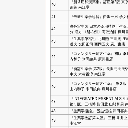
『新常用和漢薬集』訂正第2版 東
40
編集 南江堂
41
『最新生薬学総覧』伊沢一男 学文
彩色写生図 日本の薬用植物〔生薬〕
42
分-漢方-〔処方例〕高取治輔 廣川
『生薬学第2版』北川勲 三川潮 庄
43
道夫 友田正司 西岡五夫 廣川書店
『コメンタリー局方生薬』初版 桑
44
内和子 米田該典 廣川書店
『新訂生薬学 第2版』長沢元夫 野
45
幸夫 木村孟淳 南江堂
『コメンタリー局方生薬』 第２版
46
山内和子 米田該典 廣川書店
『INTEGRATED ESSENTIALS 
47
第３版』三橋博 指田豊 山﨑和男 
48
『生薬学概論』 難波恒雄 津田喜典
『生薬学改訂第４版』 三橋博 井
49
南江堂