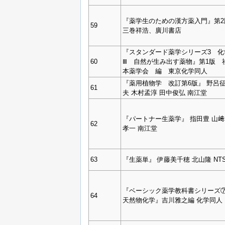
『薬学生のための漢方薬入門』第2
59
三巻祥浩、廣川書店
『スタンダード薬学シリーズ3 化
60
Ⅲ 自然が生み出す薬物』第1版 
本薬学会 編 東京化学同人
『薬用植物学 改訂第6版』 野呂征
61
夫 木村孟淳 田中俊弘 南江堂
『パートナー生薬学』 指田豊 山﨑
62
孝一 南江堂
63
『生薬単』 伊藤美千穂 北山隆 NT
『ベーシック薬学教科書シリーズ
64
天然物化学』吉川雅之編 化学同人