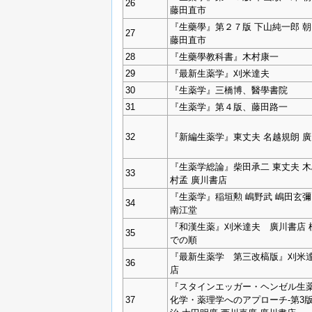
26
藤田直市
『生藥學』第２７版 下山純一郎 
27
藤田直市
28
『生藥學教科書』木村康一
29
『最新生薬学』刈米達夫
30
『生薬学』三橋博、醫學書院
31
『生薬学』第４版、藤田路一
32
『新編生薬学』東丈夫 名越規朗 
『生薬学総論』柴田承二 東丈夫 木
33
村孟 廣川書店
『生薬学』稲垣勲 嶋野武 嶋田玄彌
34
南江堂
『和漢生薬』刈米達夫 廣川書店 
35
での順
『最新生薬学 第三改槁版』刈米達
36
店
『スタインエッガー・ヘンゼル生薬
37
化学・薬理学へのアプローチ‐第3