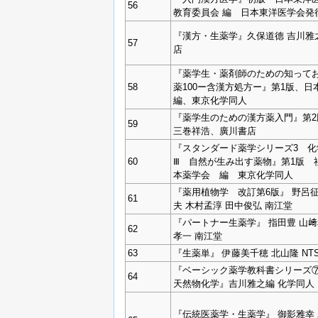
56
教育委員会 編 日本東洋医学会発
『漢方・生薬学』久保道德 吉川雅
57
店
『薬学生・薬剤師のための知って
58
薬100ー含漢方処方ー』第1版、日
編、東京化学同人
『薬学生のための漢方薬入門』第2
59
三巻祥浩、廣川書店
『スタンダード薬学シリーズ3 化
60
Ⅲ 自然が生み出す薬物』第1版 
本薬学会 編 東京化学同人
『薬用植物学 改訂第6版』 野呂征
61
夫 木村孟淳 田中俊弘 南江堂
『パートナー生薬学』 指田豊 山﨑
62
孝一 南江堂
63
『生薬単』 伊藤美千穂 北山隆 NT
『ベーシック薬学教科書シリーズ
64
天然物化学』吉川雅之編 化学同人
『伝統医薬学・生薬学』 御影雅幸