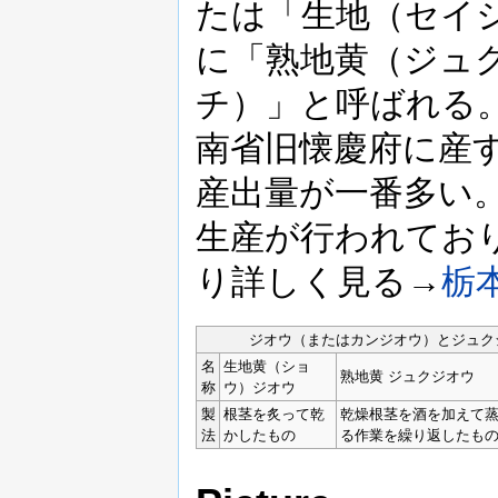
たは「生地（セイ
に「熟地黄（ジュ
チ）」と呼ばれる
南省旧懐慶府に産
産出量が一番多い
生産が行われてお
り詳しく見る→
栃
ジオウ（またはカンジオウ）とジュク
名
生地黄（ショ
熟地黄 ジュクジオウ
称
ウ）ジオウ
製
根茎を炙って乾
乾燥根茎を酒を加えて
法
かしたもの
る作業を繰り返したも