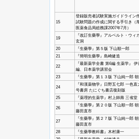
登録販売者試験実施ガイドライン作
15
試験問題の作成に関する手引き（
医薬食品局総務課2007年7月）
『改訂生藥學』アルベルト・ウィカ
19
玄洞
20
『生藥學』第５版 下山順一郎
21
『簡明生藥學』島崎健造
『最新薬学全書 第6編 生薬学』 
22
編、日本薬学講習会
23
『生藥學』第１３版 下山純一郎 
『和漢薬物学』日野五七郎 一色直
24
号書房 たにぐち書店復刻版
25
『薬理的生薬学』村上師壽 三省堂
『生藥學』第２０版 下山順一郎 
26
藤田直市
『生藥學』第２７版 下山純一郎 
27
藤田直市
28
『生藥學教科書』木村康一