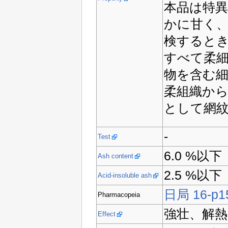
本品は特
かに甘く
検するとき
すべて柔
物を含む
柔組織か
として網
-
Test
6.0 %以下
Ash content
2.5 %以下
Acid-insoluble ash
日局 16-p1
Pharmacopeia
強壮、解熱
Effect