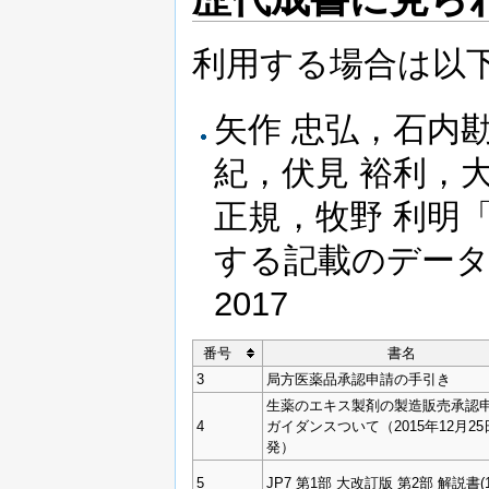
利用する場合は以
矢作 忠弘，石内
紀，伏見 裕利，大
正規，牧野 利明
する記載のデータベー
2017
番号
書名
3
局方医薬品承認申請の手引き
生薬のエキス製剤の製造販売承認
4
ガイダンスついて（2015年12月2
発）
5
JP7 第1部 大改訂版 第2部 解説書(1