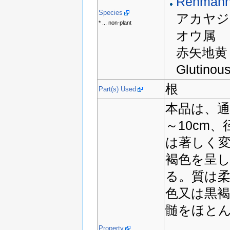
Rehmanni
Species
アカヤジ
* ... non-plant
オウ属
赤矢地黄
Glutinou
根
Part(s) Used
本品は、通
～10cm、
は著しく
褐色を呈
る。質は
色又は黒
髄をほと
Property