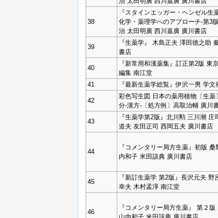
治 太田明廣 西川嘉廣 廣川書店
『スタインエッガー・ヘンゼル生薬
38
化学・薬理学へのアプローチ‐第3
治 太田明廣 西川嘉廣 廣川書店
『生薬学』 木島正夫 澤田徳之助 
39
書店
『新常用和漢薬集』訂正第2版 東
40
編集 南江堂
41
『最新生薬学総覧』伊沢一男 学文
彩色写生図 日本の薬用植物〔生薬〕
42
分-漢方-〔処方例〕高取治輔 廣川
『生薬学第2版』北川勲 三川潮 庄
43
道夫 友田正司 西岡五夫 廣川書店
『コメンタリー局方生薬』初版 桑
44
内和子 米田該典 廣川書店
『新訂生薬学 第2版』長沢元夫 野
45
幸夫 木村孟淳 南江堂
『コメンタリー局方生薬』 第２版
46
山内和子 米田該典 廣川書店