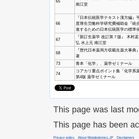
65
南江堂
『日本伝統医学テキスト漢方編』平成
66
度厚生労働科学研究費補助金『統
進するための日本伝統医学の標準
『新訂生薬学 改訂第７版』 木村孟
67
弘 水上元 南江堂
『歴代日本薬局方収載生薬大事典』
68
著
73
青本「化学」、薬学ゼミナール
コアカリ重点ポイント集「化学系
74
第4版 薬学ゼミナール
This page was last mo
This page has been ac
Privacy policy
About Metabolomics.JP
Disclaimers