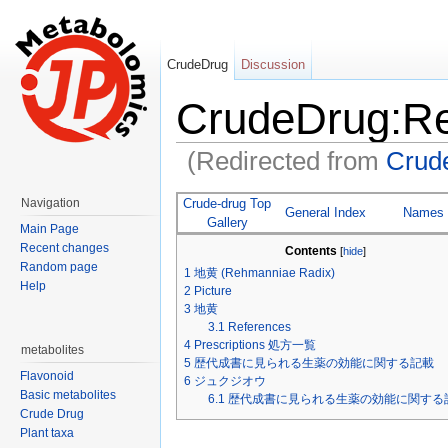
CrudeDrug
Discussion
CrudeDrug:R
(Redirected from
Cru
Jump to:
navigation
,
search
Crude-drug Top
Navigation
General Index
Names
Gallery
Main Page
Recent changes
Contents
[
hide
]
Random page
1
地黄 (Rehmanniae Radix)
Help
2
Picture
3
地黄
3.1
References
4
Prescriptions 処方一覧
metabolites
5
歴代成書に見られる生薬の効能に関する記載
Flavonoid
6
ジュクジオウ
Basic metabolites
6.1
歴代成書に見られる生薬の効能に関する
Crude Drug
Plant taxa