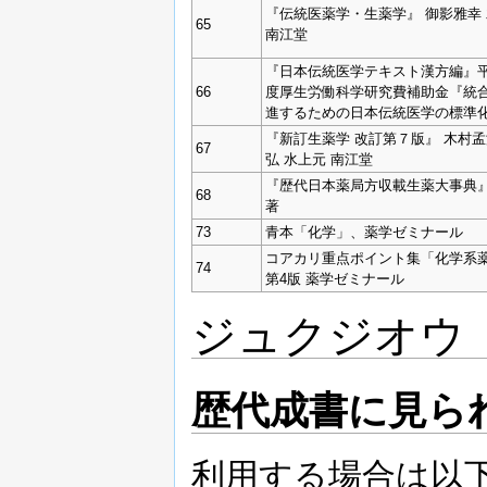
『伝統医薬学・生薬学』 御影雅幸
65
南江堂
『日本伝統医学テキスト漢方編』平成
66
度厚生労働科学研究費補助金『統
進するための日本伝統医学の標準
『新訂生薬学 改訂第７版』 木村孟
67
弘 水上元 南江堂
『歴代日本薬局方収載生薬大事典』
68
著
73
青本「化学」、薬学ゼミナール
コアカリ重点ポイント集「化学系
74
第4版 薬学ゼミナール
ジュクジオウ
歴代成書に見ら
利用する場合は以