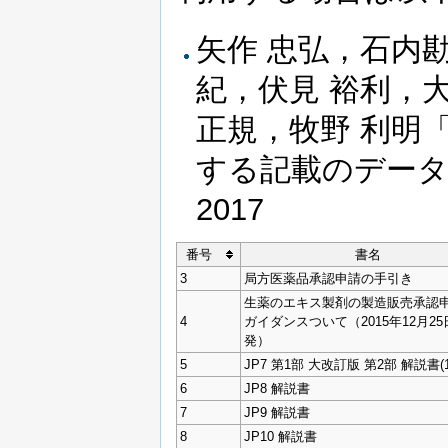
矢作 忠弘，石内
紀，伏見 裕利，大
正規，牧野 利明
する記載のデータベー
2017
番号
書名
3
局方医薬品承認申請の手引き
生薬のエキス製剤の製造販売承認
4
ガイダンスついて（2015年12月2
発）
5
JP7 第1部 大改訂版 第2部 解説書(1
6
JP8 解説書
7
JP9 解説書
8
JP10 解説書