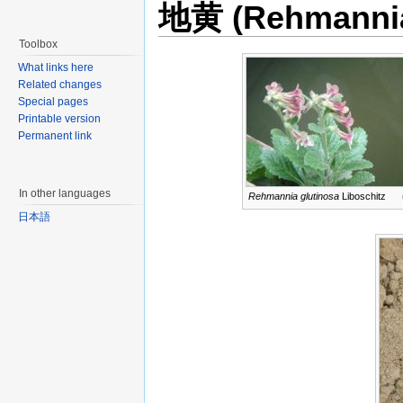
地黄 (Rehmannia
Toolbox
What links here
Related changes
Special pages
Printable version
Permanent link
In other languages
Rehmannia glutinosa
Liboschitz
日本語