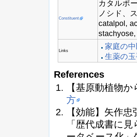
カタルポ
ノシド、
Constituent
catalpol, a
stachyose,
家庭の中
Links
生薬の玉
References
【基原動植物か
方
【効能】矢作忠弘, 
「歴代成書に見
ータベース化」生薬学