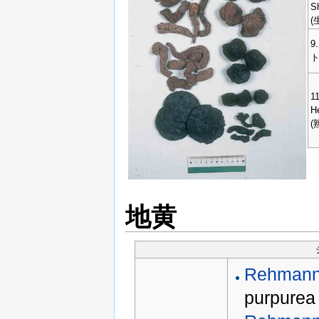
S
(
9
11
H
(
地黄
Rehmanni
purpurea