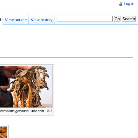
Log in
d
View source
View history
ehmannia glutinosa
Liboschitz