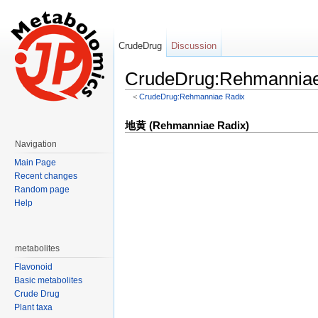
CrudeDrug
Discussion
CrudeDrug:Rehmanniae 
<
CrudeDrug:Rehmanniae Radix
Jump to:
navigation
,
search
地黄 (Rehmanniae Radix)
Navigation
Main Page
Recent changes
Random page
Help
metabolites
Flavonoid
Basic metabolites
Crude Drug
Plant taxa