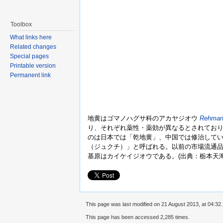
Toolbox
What links here
Related changes
Special pages
Printable version
Permanent link
地黄はゴマノハグサ科のアカヤジオウ
Rehmann
り、それぞれ薬性・薬効が異なるとされてお
のは日本では「乾地黄」、中国では修治して
（ジュクチ）」と呼ばれる。以前の市場流通
基原はカイケイジオウである。(出典：栃本天海
This page was last modified on 21 August 2013, at 04:32.
This page has been accessed 2,285 times.