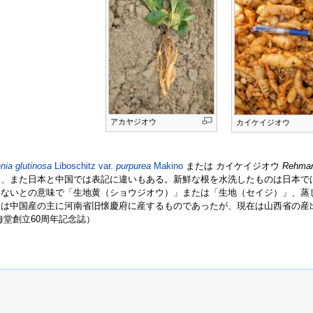
アカヤジオウ
カイケイジオウ
ia glutinosa
Liboschitz var.
purpurea
Makino
または カイケイジオウ
Rehman
り、また日本と中国では表記に違いもある。新鮮な根を水洗したものは日本で
いないとの意味で「生地黄（ショウジオウ）」または「生地（セイジ）」、蒸
品は中国産の主に河南省旧懐慶府に産するものであったが、現在は山西省の産
堂創立60周年記念誌）