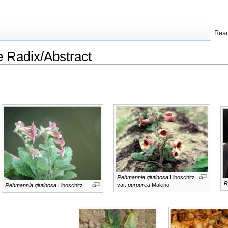
Rea
Radix/Abstract
Rehmannia glutinosa
Liboschitz
R
var.
purpurea
Makino
Rehmannia glutinosa
Liboschitz