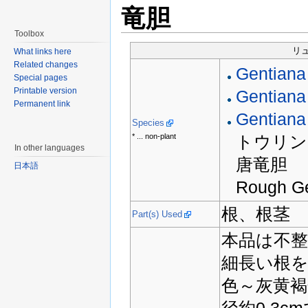
竜胆
Toolbox
リュ
What links here
Related changes
Gentiana
Special pages
Printable version
Gentiana
Permanent link
Gentiana 
Species
* ... non-plant
トウリン
In other languages
唐竜胆
日本語
Rough Ge
根、根茎
Part(s) Used
本品は不
細長い根
色～灰黄褐
径約0.3