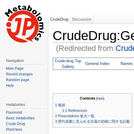
CrudeDrug
Discussion
CrudeDrug:Ge
(Redirected from
Cru
Jump to:
navigation
,
search
Crude-drug Top
Navigation
General Index
Names
Gallery
Main Page
Recent changes
Random page
Help
Contents
[
hide
]
metabolites
1
竜胆
1.1
References
Flavonoid
2
Prescriptions 処方一覧
Basic metabolites
3
歴代成書に見られる生薬の効能に関する記載
Crude Drug
Plant taxa