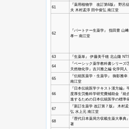
『薬用植物学 改訂第6版』 野呂征
61
夫 木村孟淳 田中俊弘 南江堂
『パートナー生薬学』 指田豊 山﨑
62
孝一 南江堂
63
『生薬単』 伊藤美千穂 北山隆 NT
『ベーシック薬学教科書シリーズ
64
天然物化学』吉川雅之編 化学同人
『伝統医薬学・生薬学』 御影雅幸
65
南江堂
『日本伝統医学テキスト漢方編』平成
66
度厚生労働科学研究費補助金『統
進するための日本伝統医学の標準
『新訂生薬学 改訂第７版』 木村孟
67
弘 水上元 南江堂
『歴代日本薬局方収載生薬大事典』
68
著