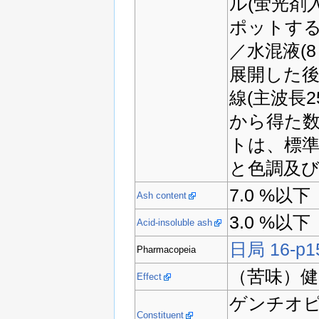
ル(蛍光剤
ポットす
／水混液(8
展開した
線(主波長
から得た
トは、標
と色調及び
7.0 %以下
Ash content
3.0 %以下
Acid-insoluble ash
日局 16-p1
Pharmacopeia
（苦味）健
Effect
ゲンチオ
Constituent