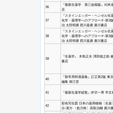
『最新生薬学 第三改槁版』刈米達
36
店
『スタインエッガー・ヘンゼル生薬
37
化学・薬理学へのアプローチ‐第3
治 太田明廣 西川嘉廣 廣川書店
『スタインエッガー・ヘンゼル生薬
38
化学・薬理学へのアプローチ‐第3
治 太田明廣 西川嘉廣 廣川書店
『生薬学』 木島正夫 澤田徳之助 
39
書店
『新常用和漢薬集』訂正第2版 東
40
編集 南江堂
41
『最新生薬学総覧』伊沢一男 学文
彩色写生図 日本の薬用植物〔生薬〕
42
分-漢方-〔処方例〕高取治輔 廣川