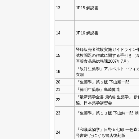
13
JP15 解説書
14
JP16 解説書
登録販売者試験実施ガイドライン作
15
試験問題の作成に関する手引き（
医薬食品局総務課2007年7月）
『改訂生藥學』アルベルト・ウィカ
19
玄洞
20
『生藥學』第５版 下山順一郎
21
『簡明生藥學』島崎健造
『最新薬学全書 第6編 生薬学』 
22
編、日本薬学講習会
23
『生藥學』第１３版 下山純一郎 
『和漢薬物学』日野五七郎 一色直
24
号書房 たにぐち書店復刻版