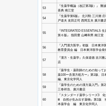
『生薬学概論（改訂第3版）』 難波
53
喜典 南江堂
『生薬学第6版』 北川勲 三川潮 庄
54
戸道夫 友田正司 西岡五夫 廣川書
『INTEGRATED ESSENTIALS 
55
第６版』 指田豊 山﨑和男 南江堂
『入門漢方医学』初版 日本東洋
56
教育委員会 編 日本東洋医学会発
『漢方・生薬学』久保道德 吉川雅
57
店
『薬学生・薬剤師のための知って
58
薬100ー含漢方処方ー』第1版、日
編、東京化学同人
『薬学生のための漢方薬入門』第2
59
三巻祥浩、廣川書店
『スタンダード薬学シリーズ3 化
60
Ⅲ 自然が生み出す薬物』第1版 
本薬学会 編 東京化学同人