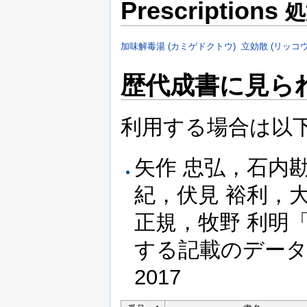
Prescriptions
処
加味解毒湯 (カミゲドクトウ)
立効散 (リッコ
歴代成書に見ら
利用する場合は以
矢作 忠弘，石内
紀，伏見 裕利，大
正規，牧野 利明
する記載のデータベー
2017