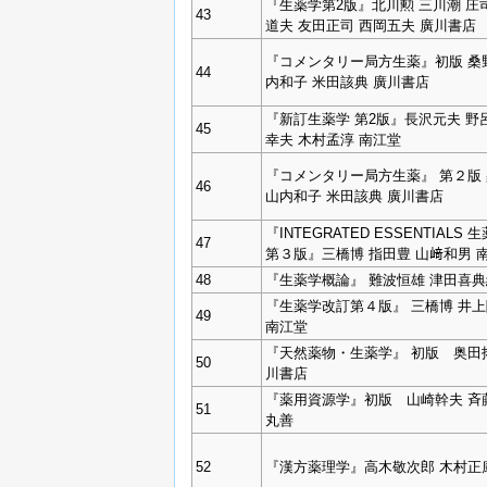
『生薬学第2版』北川勲 三川潮 庄
43
道夫 友田正司 西岡五夫 廣川書店
『コメンタリー局方生薬』初版 桑
44
内和子 米田該典 廣川書店
『新訂生薬学 第2版』長沢元夫 野
45
幸夫 木村孟淳 南江堂
『コメンタリー局方生薬』 第２版
46
山内和子 米田該典 廣川書店
『INTEGRATED ESSENTIALS 
47
第３版』三橋博 指田豊 山﨑和男 
48
『生薬学概論』 難波恒雄 津田喜典
『生薬学改訂第４版』 三橋博 井
49
南江堂
『天然薬物・生薬学』 初版 奥田
50
川書店
『薬用資源学』初版 山崎幹夫 
51
丸善
52
『漢方薬理学』高木敬次郎 木村正