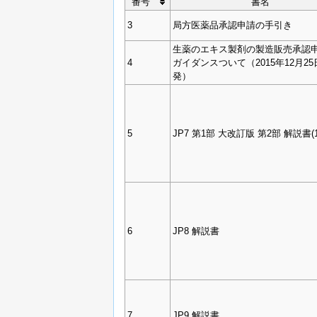
番号
書名
3
局方医薬品承認申請の手引き
生薬のエキス製剤の製造販売承認
4
ガイダンスついて（2015年12月2
発）
5
JP7 第1部 大改訂版 第2部 解説書(1
6
JP8 解説書
7
JP9 解説書