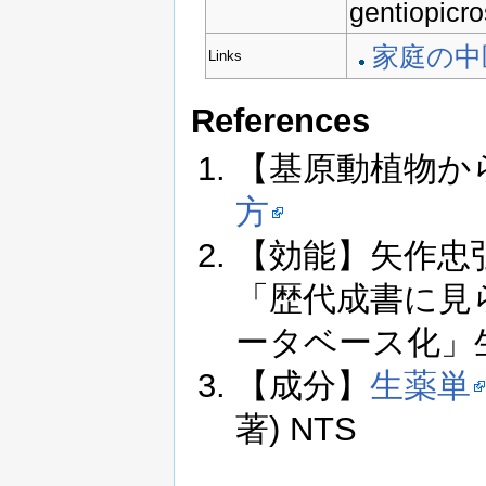
gentiopicro
家庭の中
Links
References
【基原動植物か
方
【効能】矢作忠弘, 
「歴代成書に見
ータベース化」生薬学
【成分】
生薬単
著) NTS