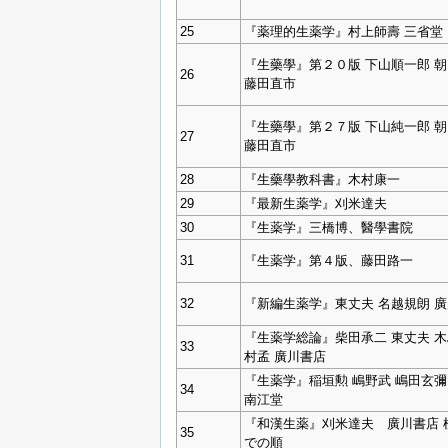
25
『薬理的生薬学』村上師壽 三省堂
『生藥學』第２０版 下山順一郎 
26
藤田直市
『生藥學』第２７版 下山純一郎 
27
藤田直市
28
『生藥學教科書』木村康一
29
『最新生薬学』刈米達夫
30
『生薬学』三橋博、醫學書院
31
『生薬学』第４版、藤田路一
32
『新編生薬学』東丈夫 名越規朗 
『生薬学総論』柴田承二 東丈夫 木
33
村孟 廣川書店
『生薬学』稲垣勲 嶋野武 嶋田玄彌
34
南江堂
『和漢生薬』刈米達夫 廣川書店 
35
での順