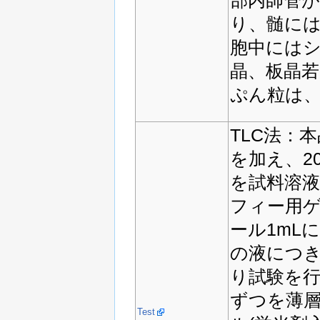
り、髄に
胞中には
晶、板晶
ぷん粒は
TLC法：本
を加え、2
を試料溶
フィー用ゲ
ール1mL
の液につ
り試験を行
ずつを薄
Test