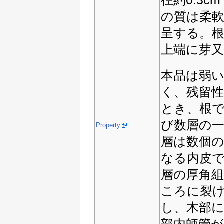
の質は柔
呈する。根
上端に芽
本品は弱
く、残留
とき、根
び数層の
Property
層は数個
なる内皮で
層の厚角
ころに裂
し、木部
部内師管