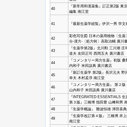
『新常用和漢薬集』訂正第2版 東
40
編集 南江堂
41
『最新生薬学総覧』伊沢一男 学文
彩色写生図 日本の薬用植物〔生薬〕
42
分-漢方-〔処方例〕高取治輔 廣川
『生薬学第2版』北川勲 三川潮 庄
43
道夫 友田正司 西岡五夫 廣川書店
『コメンタリー局方生薬』初版 桑
44
内和子 米田該典 廣川書店
『新訂生薬学 第2版』長沢元夫 野
45
幸夫 木村孟淳 南江堂
『コメンタリー局方生薬』 第２版
46
山内和子 米田該典 廣川書店
『INTEGRATED ESSENTIALS 
47
第３版』三橋博 指田豊 山﨑和男 
48
『生薬学概論』 難波恒雄 津田喜典
『生薬学改訂第４版』 三橋博 井
49
南江堂