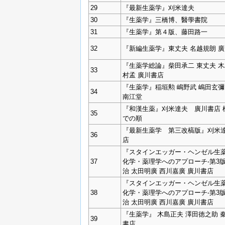
29
『最新生薬学』刈米達夫
30
『生薬学』三橋博、醫學書院
31
『生薬学』第４版、藤田路一
32
『新編生薬学』東丈夫 名越規朗 
『生薬学総論』柴田承二 東丈夫 木
33
村孟 廣川書店
『生薬学』稲垣勲 嶋野武 嶋田玄彌
34
南江堂
『和漢生薬』刈米達夫 廣川書店 
35
での順
『最新生薬学 第三改槁版』刈米達
36
店
『スタインエッガー・ヘンゼル生薬
37
化学・薬理学へのアプローチ‐第3
治 太田明廣 西川嘉廣 廣川書店
『スタインエッガー・ヘンゼル生薬
38
化学・薬理学へのアプローチ‐第3
治 太田明廣 西川嘉廣 廣川書店
『生薬学』 木島正夫 澤田徳之助 
39
書店