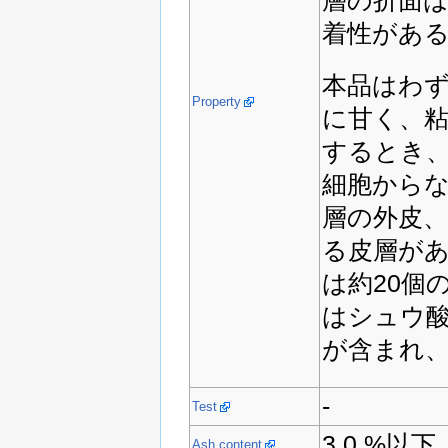
着性があ
本品はわ
Property
に甘く、
するとき、
細胞からな
層の外皮
る皮層が
は約20個
はシュウ
が含まれ
-
Test
3.0 %以下
Ash content