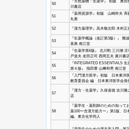
『天然薬物・生薬学』 初版 奥田
50
川書店
『薬用資源学』初版 山崎幹夫 
51
丸善
52
『漢方薬理学』高木敬次郎 木村正
『生薬学概論（改訂第3版）』 難波
53
喜典 南江堂
『生薬学第6版』 北川勲 三川潮 庄
54
戸道夫 友田正司 西岡五夫 廣川書
『INTEGRATED ESSENTIALS 
55
第６版』 指田豊 山﨑和男 南江堂
『入門漢方医学』初版 日本東洋
56
教育委員会 編 日本東洋医学会発
『漢方・生薬学』久保道德 吉川雅
57
店
『薬学生・薬剤師のための知って
58
薬100ー含漢方処方ー』第1版、日
編、東京化学同人
『薬学生のための漢方薬入門』第2