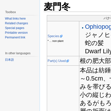
麦門冬
Toolbox
バクモ
What links here
Related changes
Ophiopog
Special pages
Printable version
ジャノヒ
Species
Permanent link
* ... non-plant
蛇の髪
Dwarf Li
In other languages
根の肥大
日本語
Part(s) Used
本品は紡錘形
～0.5c
みを帯び
小の縦じ
あるがも
層の折面