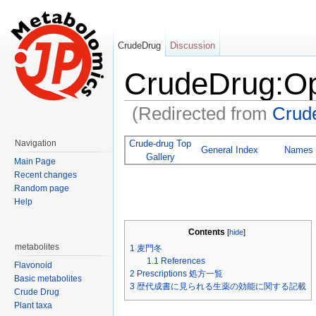
CrudeDrug
Discussion
CrudeDrug:Op
(Redirected from
Cru
Jump to:
navigation
,
search
Crude-drug Top
Navigation
General Index
Names
Gallery
Main Page
Recent changes
Random page
Help
Contents
[
hide
]
metabolites
1
麦門冬
1.1
References
Flavonoid
2
Prescriptions 処方一覧
Basic metabolites
3
歴代成書に見られる生薬の効能に関する記載
Crude Drug
Plant taxa