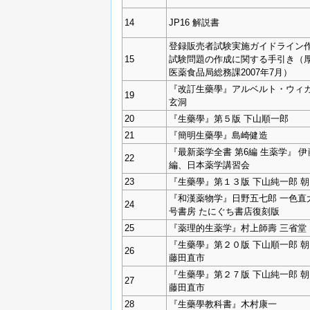
14
JP16 解説書
登録販売者試験実施ガイドライン作
15
試験問題の作成に関する手引き（
医薬食品局総務課2007年7月）
『改訂生藥學』アルベルト・ウィカ
19
玄洞
20
『生藥學』第５版 下山順一郎
21
『簡明生藥學』島崎健造
『最新薬学全書 第6編 生薬学』 
22
編、日本薬学講習会
23
『生藥學』第１３版 下山純一郎 
『和漢薬物学』日野五七郎 一色直
24
号書房 たにぐち書店復刻版
25
『薬理的生薬学』村上師壽 三省堂
『生藥學』第２０版 下山順一郎 
26
藤田直市
『生藥學』第２７版 下山純一郎 
27
藤田直市
28
『生藥學教科書』木村康一