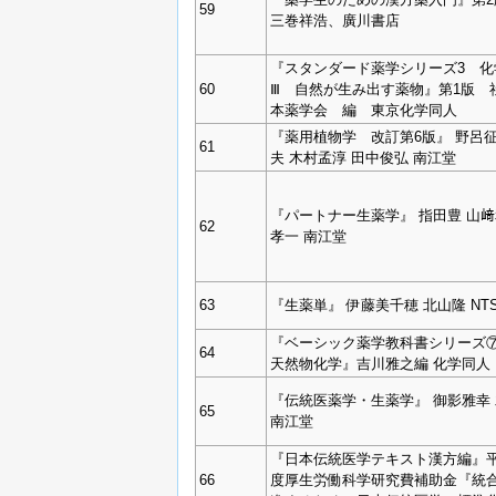
59
三巻祥浩、廣川書店
『スタンダード薬学シリーズ3 化
60
Ⅲ 自然が生み出す薬物』第1版 
本薬学会 編 東京化学同人
『薬用植物学 改訂第6版』 野呂征
61
夫 木村孟淳 田中俊弘 南江堂
『パートナー生薬学』 指田豊 山﨑
62
孝一 南江堂
63
『生薬単』 伊藤美千穂 北山隆 NT
『ベーシック薬学教科書シリーズ
64
天然物化学』吉川雅之編 化学同人
『伝統医薬学・生薬学』 御影雅幸
65
南江堂
『日本伝統医学テキスト漢方編』平成
66
度厚生労働科学研究費補助金『統