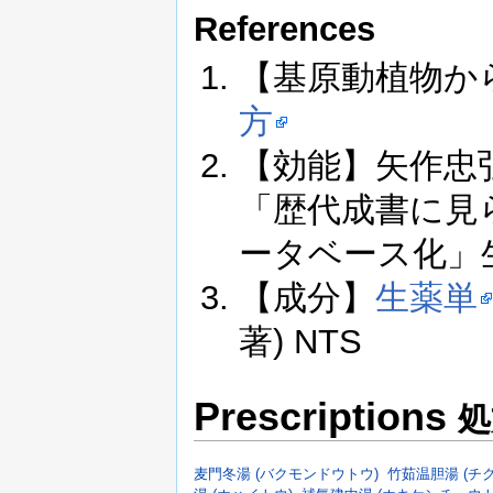
References
【基原動植物か
方
【効能】矢作忠弘, 
「歴代成書に見
ータベース化」生薬学
【成分】
生薬単
著) NTS
Prescriptions
処
麦門冬湯 (バクモンドウトウ)
竹茹温胆湯 (チ