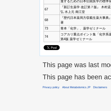
進するための日本伝統医学の標準
『新訂生薬学 改訂第７版』 木村孟
67
弘 水上元 南江堂
『歴代日本薬局方収載生薬大事典』
68
著
73
青本「化学」、薬学ゼミナール
コアカリ重点ポイント集「化学系
74
第4版 薬学ゼミナール
This page was last mod
This page has been ac
Privacy policy
About Metabolomics.JP
Disclaimers