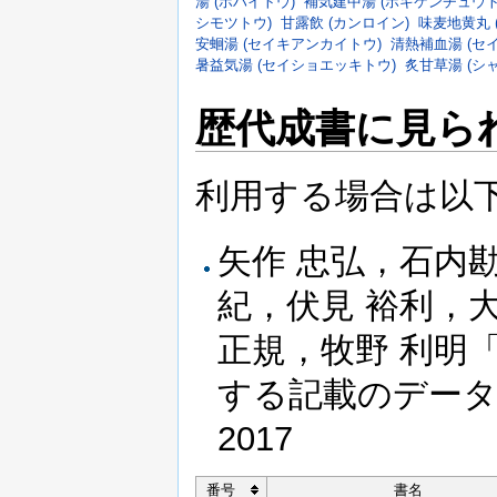
湯 (ホハイトウ)
補気建中湯 (ホキケンチュウト
シモツトウ)
甘露飲 (カンロイン)
味麦地黄丸 
安蛔湯 (セイキアンカイトウ)
清熱補血湯 (セ
暑益気湯 (セイショエッキトウ)
炙甘草湯 (シ
歴代成書に見ら
利用する場合は以
矢作 忠弘，石内
紀，伏見 裕利，大
正規，牧野 利明
する記載のデータベー
2017
番号
書名