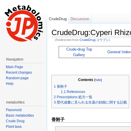
CrudeDrug
Discussion
CrudeDrug:Cyperi Rhi
(Redirected from
CrudeDrug:コウブシ
)
Jump to:
navigation
,
search
Crude-drug Top
General Index
Gallery
Navigation
Main Page
Recent changes
Random page
Contents
[
hide
]
Help
1
香附子
1.1
References
2
Prescriptions 処方一覧
3
歴代成書に見られる生薬の効能に関する記載
metabolites
Flavonoid
Basic metabolites
香附子
Crude Drug
Plant taxa