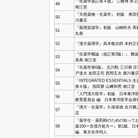
『生薬学改訂第４版』 三橋博 井
49
南江堂
『天然薬物・生薬学』 初版 奥田
50
川書店
『薬用資源学』初版 山崎幹夫 
51
丸善
52
『漢方薬理学』高木敬次郎 木村正
『生薬学概論（改訂第3版）』 難波
53
喜典 南江堂
『生薬学第6版』 北川勲 三川潮 庄
54
戸道夫 友田正司 西岡五夫 廣川書
『INTEGRATED ESSENTIALS 
55
第６版』 指田豊 山﨑和男 南江堂
『入門漢方医学』初版 日本東洋
56
教育委員会 編 日本東洋医学会発
『漢方・生薬学』久保道德 吉川雅
57
店
『薬学生・薬剤師のための知って
58
薬100ー含漢方処方ー』第1版、日
編、東京化学同人