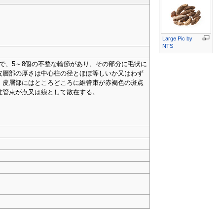
Large Pic
by
NTS
褐色で、5～8個の不整な輪節があり、その部分に毛状に
皮層部の厚さは中心柱の径とほぼ等しいか又はわず
、皮層部にはところどころに維管束が赤褐色の斑点
維管束が点又は線として散在する。