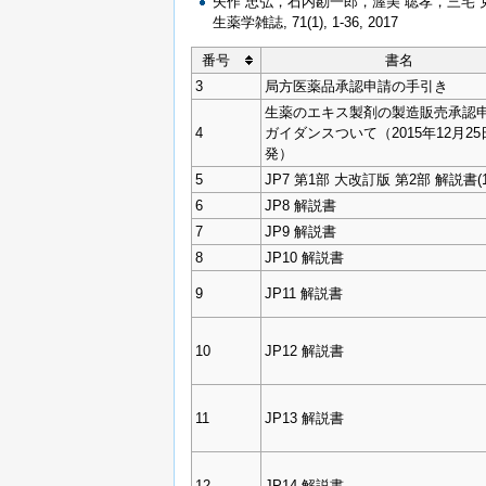
矢作 忠弘，石内勘一郎，渥美 聡孝，三宅
生薬学雑誌, 71(1), 1-36, 2017
番号
書名
3
局方医薬品承認申請の手引き
生薬のエキス製剤の製造販売承認
4
ガイダンスついて（2015年12月2
発）
5
JP7 第1部 大改訂版 第2部 解説書(1
6
JP8 解説書
7
JP9 解説書
8
JP10 解説書
9
JP11 解説書
10
JP12 解説書
11
JP13 解説書
12
JP14 解説書