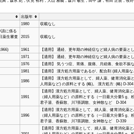
 克典，森永 紀，伏見 裕利，大山 雅義，森川 敏生，田中 謙，有田 正規，
出版年
1980
収載なし
申請に係る
5日薬生審査
2015
収載なし
966)
1961
【適用】 通経、更年期の神経症など婦人病の要薬とし、漢
1971
【適用】 通経、更年期の神経症など婦人病の要薬とし、漢
1976
【適用】 気うつ症、胃痛、腹痛、月経痛、食欲不振など
1981
【適用】 漢方処方用薬であるが、配合剤 (婦人用薬など) の
【適用】 漢方処方用薬として、婦人薬、健胃消化薬と
1986
人用薬など) の原料とする (略)。 漢方処方: (略) D-304
【適用】漢方処方用薬として、婦人薬、健胃消化薬と
1991
（婦人用薬など）の原料とする（一日最大分量5 g、粉
君子湯、香蘇散、川?茶調散、女神散など D-304
【適用】漢方処方用薬として、婦人薬、健胃消化薬と
1996
（婦人用薬など）の原料とする（一日最大分量5 g、粉
君子湯、香蘇散、川?茶調散、女神散など D-339
【適用】漢方処方用薬として、婦人薬、健胃消化薬と
2001
（婦人用薬など）の原料とする（一日最大分量5 g、粉