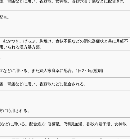
神経症、胃痛などに用い、香蘇散、女神散、香砂六君子湯などに配合され
に配合。
悪心、むかつき、げっぷ、胸焼け、食欲不振などの消化器症状と共に月経不
用いられる漢方処方薬。
。
症などに用いる、また婦人家庭薬に配合。1日2～5g(煎剤)
神経痛、胃痛などに用い、香蘇散などに配合される。
処方に応用される。
症などに用いる。配合処方: 香蘇散、?帰調血湯、香砂六君子湯、女神散