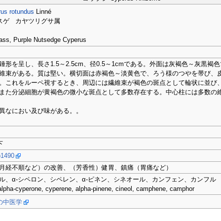
us rotundus
Linné
スゲ カヤツリグサ属
ass, Purple Nutsedge Cyperus
錘形を呈し、長さ1.5～2.5cm、径0.5～1cmである。外面は灰褐色～灰黒
維束がある。質は堅い。横切面は赤褐色～淡黄色で、ろう様のつやを帯び、
。これをルーペ視するとき、周辺には繊維束が褐色の斑点として輪状に並び
また分泌細胞が黄褐色の微小な斑点として多数存在する。中心柱には多数の
異なにおい及び味がある。。
下
1490
月経不順など）の改善、（芳香性）健胃、鎮痛（胃痛など）
ル、α-シペロン、シペレン、α-ピネン、シネオール、カンフェン、カンフル
 alpha-cyperone, cyperene, alpha-pinene, cineol, camphene, camphor
の中医学