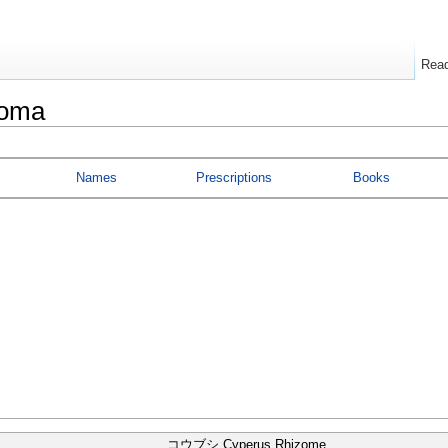
Rea
zoma
Names
Prescriptions
Books
コウブシ Cyperus Rhizome