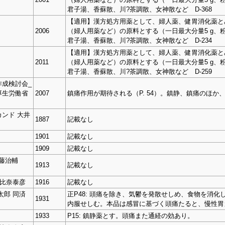
君子湯、香蘇散、川?茶調散、女神散など D-368
【適用】漢方処方用薬として、婦人薬、健胃消化薬と
2006
（婦人用薬など）の原料とする（一日最大分量5 g、粉
君子湯、香蘇散、川?茶調散、女神散など D-234
【適用】漢方処方用薬として、婦人薬、健胃消化薬と
2011
（婦人用薬など）の原料とする（一日最大分量5 g、粉
君子湯、香蘇散、川?茶調散、女神散など D-259
成検討会_
厚生労働省
2007
鎮痛作用が期待される（P. 54）。鎮静、鎮痛のほか
ンド 大井
1887
記載なし
1901
記載なし
1909
記載なし
伊藤治輔
1913
記載なし
朝比奈泰彦
1916
記載なし
太郎 同済
正P48: 頭痛を除き、気鬱を発散せしめ、食物を消
1931
内服せしむ。本品は感冒に基づく頭痛たると、慢性胃
1933
P15: 鎮静薬とす。頭痛また通経の効あり。