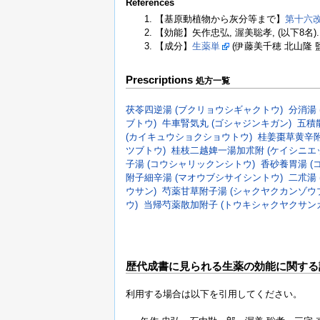
References
【基原動植物から灰分等まで】
第十六
【効能】矢作忠弘, 渥美聡孝, (以下8名)
【成分】
生薬単
(伊藤美千穂 北山隆 監
Prescriptions
処方一覧
茯苓四逆湯 (ブクリョウシギャクトウ)
分消湯 
ブトウ)
牛車腎気丸 (ゴシャジンキガン)
五積
(カイキュウショクショウトウ)
桂姜棗草黄辛附
ツブトウ)
桂枝二越婢一湯加朮附 (ケイシニエ
子湯 (コウシャリックンシトウ)
香砂養胃湯 (
附子細辛湯 (マオウブシサイシントウ)
二朮湯 
ウサン)
芍薬甘草附子湯 (シャクヤクカンゾウ
ウ)
当帰芍薬散加附子 (トウキシャクヤクサン
歴代成書に見られる生薬の効能に関する
利用する場合は以下を引用してください。