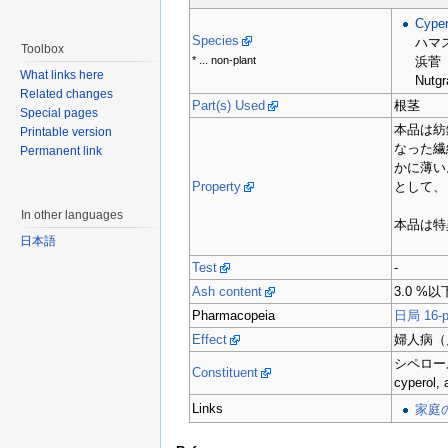
Cyper
Species
ハマ
Toolbox
* ... non-plant
浜菅
What links here
Nutgr
Related changes
Part(s) Used
根茎
Special pages
本品は紡
Printable version
なった繊
Permanent link
かに薄い
Property
として、
In other languages
本品は特
日本語
Test
-
Ash content
3.0 %以
Pharmacopeia
日局 16-p
Effect
婦人病（
シペロー
Constituent
cyperol,
Links
家庭