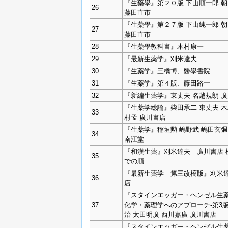
『生藥學』第２０版 下山順一郎 
26
藤田直市
『生藥學』第２７版 下山純一郎 
27
藤田直市
28
『生藥學教科書』木村康一
29
『最新生薬学』刈米達夫
30
『生薬学』三橋博、醫學書院
31
『生薬学』第４版、藤田路一
32
『新編生薬学』東丈夫 名越規朗 
『生薬学総論』柴田承二 東丈夫 木
33
村孟 廣川書店
『生薬学』稲垣勲 嶋野武 嶋田玄彌
34
南江堂
『和漢生薬』刈米達夫 廣川書店 
35
での順
『最新生薬学 第三改槁版』刈米達
36
店
『スタインエッガー・ヘンゼル生薬
37
化学・薬理学へのアプローチ‐第3
治 太田明廣 西川嘉廣 廣川書店
『スタインエッガー・ヘンゼル生薬