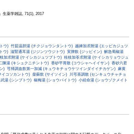
雑誌, 71(1), 2017
トウ)
竹茹温胆湯 (チクジョウンタントウ)
越婢加朮附湯 (エッピカジュツ
トウ)
滋腎通耳湯 (ジジンツウジトウ)
実脾飲 (ジッピイン)
解急蜀椒湯
枝加朮附湯 (ケイシカジュツブトウ)
桂枝加苓朮附湯 (ケイシカリョウジュ
二陳湯 (キシュクニチントウ)
香砂平胃散 (コウシャヘイイサン)
香砂六君
ン)
芎帰調血飲第一加減 (キュウキチョウケツインダイイチカゲン)
麻黄
サイコソカントウ)
柴蘇飲 (サイソイン)
川芎茶調散 (センキュウチャチョ
武湯 (シンブトウ)
椒梅湯 (ショウバイトウ)
小続命湯 (ショウゾクメイト