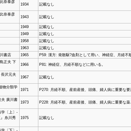
朝比奈泰彦
1934
記載なし
朝比奈泰彦
1943
記載なし
1949
記載なし
1949
記載なし
1958
記載なし
1963
記載なし
廣川書店
1965
P59: 漢方: 発散駆?血剤として用い、神経症、月
島正夫 下
1966
P81: 神経症、月経不順などに用いる。
 長沢元夫
1967
記載なし
植物分類学
1971
P270: 月経不順、産前産後、頭痛、婦人病に重要な
夫 廣川書
1973
P228: 月経不順、産前産後、頭痛、婦人病に重要な
学〔上〕‐
版』糸川秀
1975
記載なし
学〔下〕‐