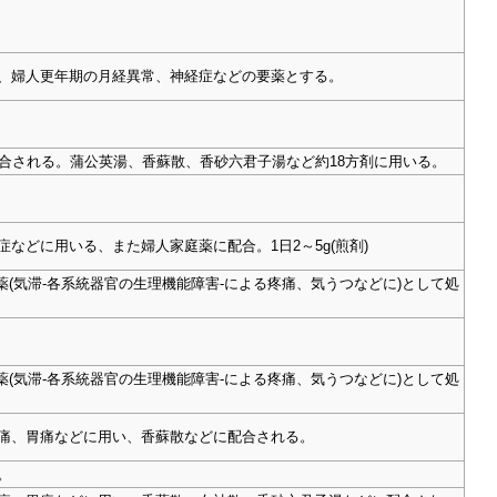
とし、婦人更年期の月経異常、神経症などの要薬とする。
に配合される。蒲公英湯、香蘇散、香砂六君子湯など約18方剤に用いる。
症などに用いる、また婦人家庭薬に配合。1日2～5g(煎剤)
で理気薬(気滞-各系統器官の生理機能障害-による疼痛、気うつなどに)として処
で理気薬(気滞-各系統器官の生理機能障害-による疼痛、気うつなどに)として処
神経痛、胃痛などに用い、香蘇散などに配合される。
。