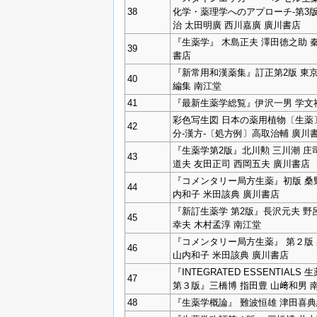
38
化学・薬理学へのアプローチ‐第3
治 太田明廣 西川嘉廣 廣川書店
『生薬学』 木島正夫 澤田徳之助 
39
書店
『新常用和漢薬集』訂正第2版 東
40
編集 南江堂
41
『最新生薬学総覧』伊沢一男 学文
彩色写生図 日本の薬用植物〔生薬〕
42
分-漢方-〔処方例〕高取治輔 廣川
『生薬学第2版』北川勲 三川潮 庄
43
道夫 友田正司 西岡五夫 廣川書店
『コメンタリー局方生薬』初版 桑
44
内和子 米田該典 廣川書店
『新訂生薬学 第2版』長沢元夫 野
45
幸夫 木村孟淳 南江堂
『コメンタリー局方生薬』 第２版
46
山内和子 米田該典 廣川書店
『INTEGRATED ESSENTIALS 
47
第３版』三橋博 指田豊 山﨑和男 
48
『生薬学概論』 難波恒雄 津田喜典