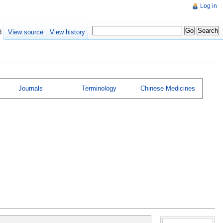
Log in
d
View source
View history
Journals
Terminology
Chinese Medicines