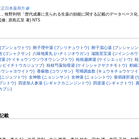
改正日本薬局方
..., 牧野利明「歴代成書に見られる生薬の効能に関する記載のデータベース化」生薬学
修; 原島広至 著) NTS
(ブンショウトウ)
附子理中湯 (ブシリチュウトウ)
附子瀉心湯 (ブシシャシン
散 (ゴシャクサン)
八味地黄丸 (ハチミジオウガン)
滋陰至宝湯 (ジインシホウ
湯 (ケイキョウソウソウオウシンブトウ)
桂枝越婢湯 (ケイシエッピトウ)
桂
ッピイチトウカジュツブ)
桂枝芍薬知母湯 (ケイシシャクヤクチモトウ)
枳縮
コウシャヨウイトウ)
香蘇散 (コウソサン)
芎帰調血飲 (キュウキチョウケツイ
(ニジュツトウ)
女神散 (ニョシンサン)
女神湯 (ニョシントウ)
柴胡疎肝湯 (
ブシトウ)
四逆加人参湯 (シギャクカニンジントウ)
四逆湯 (シギャクトウ)
真
カブシ)
記載