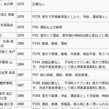
版』糸川秀
1976
記載なし
秦清之 朝倉
1978
P278: 漢方で芳香健胃薬としたり、浄血、通経薬
京生薬協会
1978
P42: 通経および鎮痙
社
1978
P31: 漢方にて通経、更年期の神経症(婦人薬)など
 生薬-成
1980
P143: 鎮痛、鎮痙、通経
書店
司順三 滝戸
1982
P278: 漢方で胃痛、腹痛、月経痛、食欲不振、気うつ
野重昭 山
P154: 効能記載なし P154(コウブシ末): 漢方
1984
方、月経不順改善薬として婦人用家庭薬製剤に配合。
呂征男 萩原
1987
P97: 婦人病薬、通経、鎮痛、産前産後。
 桑野重昭
P188: 効能記載なし P188(コウブシ末): 漢方
1987
方、月経不順改善薬として婦人用家庭薬製剤に配合。
生薬学 改訂
1989
P259: 漢方で鎮痛、浄血、通経薬として月経痛、
南江堂
編 南江堂
1990
P325: 通経、鎮痛、胃腸薬。婦人病に多く用いられる