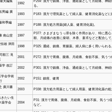
上隆夫編集
P259: 漢方で鎮痛、浄血、通経薬として月経痛、
1992
る。
拓男編 廣
1993
P183: 漢方で理気薬として婦人薬、健胃消化薬など
斉藤和季編
1997
P188: 漢方処方用薬(婦人薬、健胃消化薬)。
P377: さまざまなうっ滞を除く作用があり、特に
康 南山堂
1997
順、月経痛の改善に柴胡、木香、蒼朮などど配合して
恒雄 津田
1998
P325: 通経、鎮痛、胃腸薬。婦人病に多く用いられる
司順三 滝
2001
P272: 漢方で胃痛、腹痛、月経痛、食欲不振、気うつ
店
生薬学 改訂
2002
P301: 漢方で鎮痛、浄血、通経薬として月経痛、
医学会学術
2002
P151: 鎮痙、健胃
行
之 廣川書
2003
P338: 漢方処方用薬として婦人用薬、健胃消化薬の
おきたい生
P31: 漢方で胃痛、腹痛、月経痛、食欲不振、気うつ
本薬学会
2004
など。