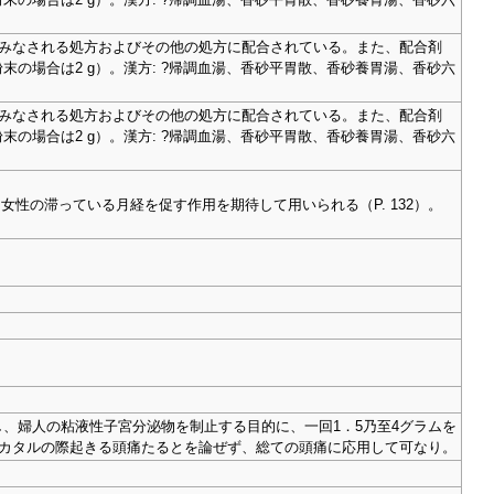
みなされる処方およびその他の処方に配合されている。また、配合剤
末の場合は2 g）。漢方: ?帰調血湯、香砂平胃散、香砂養胃湯、香砂六
みなされる処方およびその他の処方に配合されている。また、配合剤
末の場合は2 g）。漢方: ?帰調血湯、香砂平胃散、香砂養胃湯、香砂六
、女性の滞っている月経を促す作用を期待して用いられる（P. 132）。
化し、婦人の粘液性子宮分泌物を制止する目的に、一回1．5乃至4グラムを
カタルの際起きる頭痛たるとを論ぜず、総ての頭痛に応用して可なり。