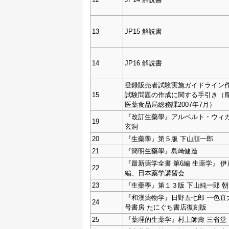
13
JP15 解説書
14
JP16 解説書
登録販売者試験実施ガイドライン作
15
試験問題の作成に関する手引き（
医薬食品局総務課2007年7月）
『改訂生藥學』アルベルト・ウィカ
19
玄洞
20
『生藥學』第５版 下山順一郎
21
『簡明生藥學』島崎健造
『最新薬学全書 第6編 生薬学』 
22
編、日本薬学講習会
23
『生藥學』第１３版 下山純一郎 
『和漢薬物学』日野五七郎 一色直
24
号書房 たにぐち書店復刻版
25
『薬理的生薬学』村上師壽 三省堂