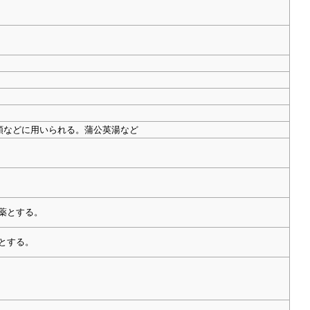
経不順などに用いられる。蒲公英湯など
要薬とする。
薬とする。