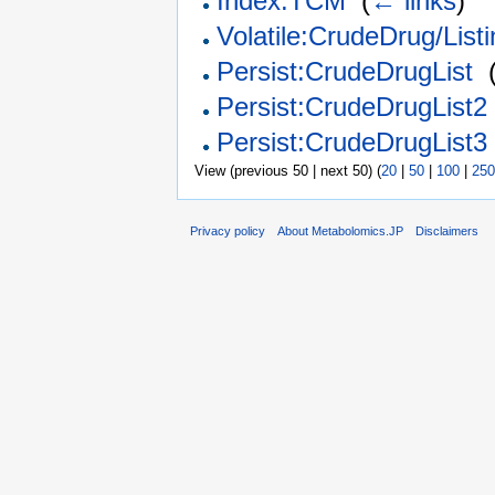
Index:TCM
‎
(
← links
)
Volatile:CrudeDrug/List
Persist:CrudeDrugList
‎
Persist:CrudeDrugList2
Persist:CrudeDrugList3
View (previous 50 | next 50) (
20
|
50
|
100
|
250
Privacy policy
About Metabolomics.JP
Disclaimers