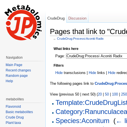
CrudeDrug
Discussion
Pages that link to "Cru
←
CrudeDrug:Processi Aconiti Radix
Jump to:
navigation
,
search
What links here
Page:
Navigation
Main Page
Filters
Recent changes
Hide
transclusions |
Hide
links |
Hide
redire
Random page
Help
The following pages link to
CrudeDrug:Process
View (previous 50 | next 50) (
20
|
50
|
100
|
250
metabolites
Template:CrudeDrugLis
Flavonoid
Category:Ranunculace
Basic metabolites
Crude Drug
Species:Aconitum
‎
(
← l
Plant taxa