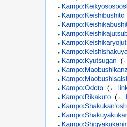
Kampo:Keikyososoos
Kampo:Keishibushito
Kampo:Keishikabushi
Kampo:Keishikajutsu
Kampo:Keishikaryojut
Kampo:Keishishakuy
Kampo:Kyutsugan
‎
(
←
Kampo:Maobushikanz
Kampo:Maobushisaish
Kampo:Odoto
‎
(
← lin
Kampo:Rikakuto
‎
(
← l
Kampo:Shakukan'osh
Kampo:Shakuyakukan
Kampo:Shigyakukanin