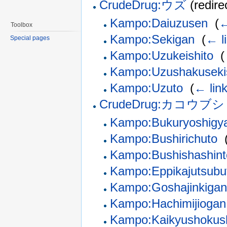
CrudeDrug:ウズ
(redire
Kampo:Daiuzusen
‎
(
←
Toolbox
Kampo:Sekigan
‎
(
← l
Special pages
Kampo:Uzukeishito
‎
(
Kampo:Uzushakuseki
Kampo:Uzuto
‎
(
← lin
CrudeDrug:カコウブシ
Kampo:Bukuryoshigy
Kampo:Bushirichuto
‎
Kampo:Bushishashint
Kampo:Eppikajutsubu
Kampo:Goshajinkigan
Kampo:Hachimijiogan
Kampo:Kaikyushokus