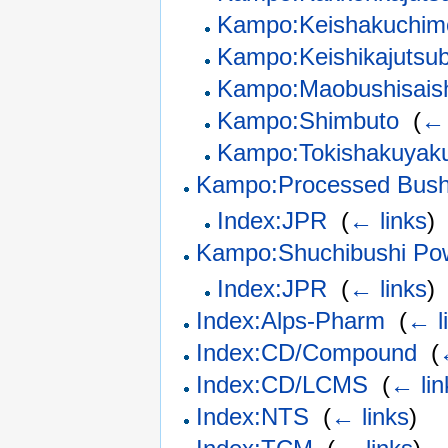
Kampo:Keishakuchim
Kampo:Keishikajutsu
Kampo:Maobushisaish
Kampo:Shimbuto
‎
(
← 
Kampo:Tokishakuyaku
Kampo:Processed Bush
Index:JPR
‎
(
← links
)
Kampo:Shuchibushi Po
Index:JPR
‎
(
← links
)
Index:Alps-Pharm
‎
(
← l
Index:CD/Compound
‎
(
Index:CD/LCMS
‎
(
← lin
Index:NTS
‎
(
← links
)