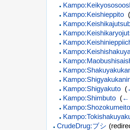
Kampo:Keikyososoos
Kampo:Keishieppito
‎
Kampo:Keishikajutsu
Kampo:Keishikaryojut
Kampo:Keishinieppiic
Kampo:Keishishakuy
Kampo:Maobushisaish
Kampo:Shakuyakukan
Kampo:Shigyakukanin
Kampo:Shigyakuto
‎
(
Kampo:Shimbuto
‎
(
← 
Kampo:Shozokumeit
Kampo:Tokishakuyak
CrudeDrug:ブシ
(redire