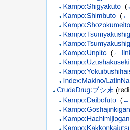
Kampo:Shigyakuto
‎
(
Kampo:Shimbuto
‎
(
← 
Kampo:Shozokumeit
Kampo:Tsumyakushigy
Kampo:Tsumyakushig
Kampo:Unpito
‎
(
← lin
Kampo:Uzushakuseki
Kampo:Yokuibushihai
Index:Makino/LatinN
CrudeDrug:ブシ末
(redi
Kampo:Daibofuto
‎
(
← 
Kampo:Goshajinkigan
Kampo:Hachimijiogan
Kampo:Kakkonkajuts