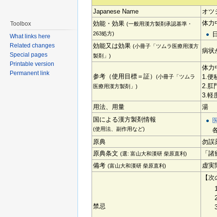
Japanese Name
オツ
体力
効能・効果
Toolbox
(一般用漢方製剤承認基準・
263処方)
What links here
Related changes
効能又は効果
(小冊子「ツムラ医療用漢方
病状
Special pages
製剤」)
Printable version
体力
Permanent link
参考（使用目標＝証）
1.
(小冊子「ツムラ
2.
医療用漢方製剤」)
3.
用法、用量
湯
国による漢方製剤情報
(使用法、副作用など)
原典
勿誤
原典条文
「諸
(選: 富山大和漢研 柴原直利)
備考
虚実
(富山大和漢研 柴原直利)
【次
禁忌