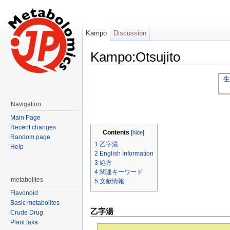
Kampo
Discussion
Kampo:Otsujito
Jump to:
navigation
,
search
生
Navigation
Main Page
Recent changes
Contents
[
hide
]
Random page
1
乙字湯
Help
2
English Information
3
処方
4
関連キーワード
metabolites
5
文献情報
Flavonoid
Basic metabolites
乙字湯
Crude Drug
Plant taxa