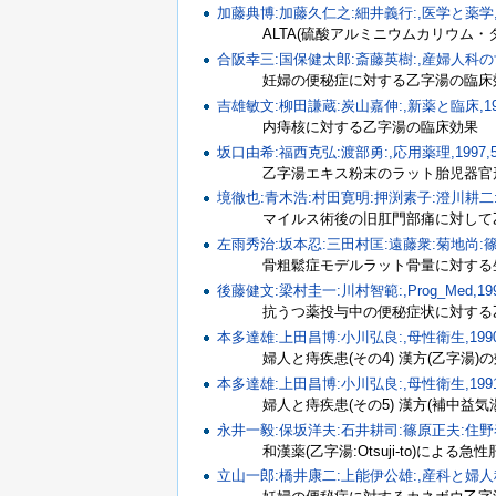
加藤典博:加藤久仁之:細井義行:,医学と薬学,200
ALTA(硫酸アルミニウムカリウム
合阪幸三:国保健太郎:斎藤英樹:,産婦人科の世界,
妊婦の便秘症に対する乙字湯の臨床
吉雄敏文:柳田謙蔵:炭山嘉伸:,新薬と臨床,1991
内痔核に対する乙字湯の臨床効果
坂口由希:福西克弘:渡部勇:,応用薬理,1997,53
乙字湯エキス粉末のラット胎児器官
境徹也:青木浩:村田寛明:押渕素子:澄川耕二:,痛
マイルス術後の旧肛門部痛に対して
左雨秀治:坂本忍:三田村匡:遠藤衆:菊地尚:篠田壽
骨粗鬆症モデルラット骨量に対する
後藤健文:梁村圭一:川村智範:,Prog_Med,1997
抗うつ薬投与中の便秘症状に対する
本多達雄:上田昌博:小川弘良:,母性衛生,1990,
婦人と痔疾患(その4) 漢方(乙字湯)
本多達雄:上田昌博:小川弘良:,母性衛生,1991,
婦人と痔疾患(その5) 漢方(補中益気
永井一毅:保坂洋夫:石井耕司:篠原正夫:住野泰清
和漢薬(乙字湯:Otsuji-to)による急
立山一郎:橋井康二:上能伊公雄:,産科と婦人科,19