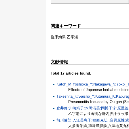
関連キーワード
臨床効果 乙字湯
文献情報
Total 17 articles found.
Katoh_M:Yoshioka_Y:Nakagawa_N:Yokoi_T
Effects of Japanese herbal medici
Takeshita_K:Saisho_Y:Kitamura_K:Kabura
Pneumonitis Induced by Ou-gon (Sc
倉井修:川崎靖子:木岡清英:岡博子:針原重義:,消化
乙字湯により著明な肝内胆汁うっ滞
前川健郎:入江美恵子:福西克弘:,変異原性試験,1
人参養栄湯,加味帰脾湯,八味地黄丸