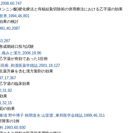
8,60,747
・タンニン酸)硬化療法と痔核結紮切除術の併用療法における乙字湯の効果
1994,46,801
効果の検討
,40,2087
,287
形成期経口投与試験
みと漢方,2008,18,96
乙字湯が有効であった1症例
:,和漢医薬学雑誌,2001,18,127
生薬升麻を含む漢方製剤の効果
,17,367
乙字湯の臨床効果
31,92
の効果
32,15
湯)の効果
:野中博子:秋間道夫:山室渡:,東邦医学会雑誌,1999,46,311
性肝障害の1例
93,60,930