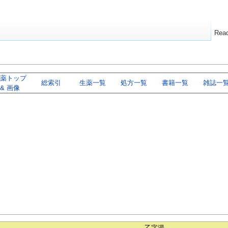
Rea
薬トップ
総索引
生薬一覧
処方一覧
書籍一覧
雑誌一
& 画像
乙字湯