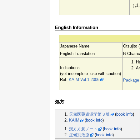
（以
English Information
Japanese Name
Otsujito 
English Translation
B Charac
H
Indications
An
(yet incomplete. use with caution)
Ref.
KAIM Vol.1 2006
Package i
処方
天然医薬資源学第３版
(
book info
)
KAIM
(
book info
)
漢方方意ノート
(
book info
)
症候別治療
(
book info
)