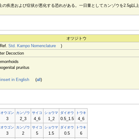
上の疾患および症状が悪化する恐れがある。一日量としてカンゾウを2.5g以
オツジトウ
(Ref.
Std. Kampo Nomenclature
)
ter Decoction
emorrhoids
ogenital pruritus
nsert in English
(
all
)
オウゴン
カンゾウ
サイコ
ショウマ
ダイオウ
トウキ
3
2_3
4_6
1_2
0.5_1.5
4_6
オウゴン
カンゾウ
サイコ
ショウマ
ダイオウ
トウキ
3
2
5
1.5
0.5
6