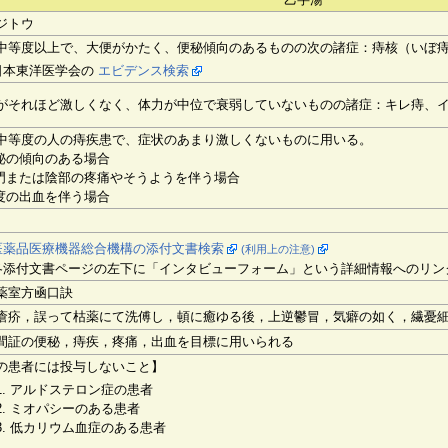
ジトウ
中等度以上で、大便がかたく、便秘傾向のあるものの次の諸症：痔核（いぼ
日本東洋医学会の
エビデンス検索
がそれほど激しくなく、体力が中位で衰弱していないものの諸症：キレ痔、
中等度の人の痔疾患で、症状のあまり激しくないものに用いる。
便秘の傾向のある場合
肛門または陰部の疼痛やそうようを伴う場合
軽度の出血を伴う場合
医薬品医療機器総合機構の添付文書検索
(利用上の注意)
各添付文書ページの左下に「インタビューフォーム」という詳細情報へのリン
薬室方凾口訣
瘡疥，誤って枯薬にて洗傅し，頓に癒ゆる後，上逆鬱冒，気癖の如く，繊憂
間証の便秘，痔疾，疼痛，出血を目標に用いられる
の患者には投与しないこと】
アルドステロン症の患者
ミオパシーのある患者
低カリウム血症のある患者