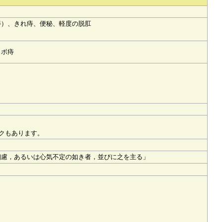
痔）、きれ痔、便秘、軽度の脱肛
イボ痔
クもあります。
細慮，あるいは心気不定の如き者，並びに之を主る」