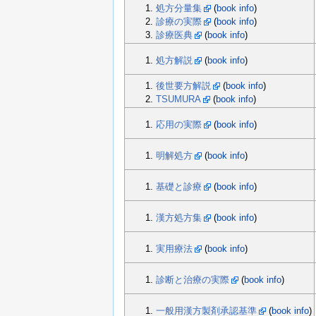
処方分量集
(
book info
)
診療の実際
(
book info
)
診療医典
(
book info
)
処方解説
(
book info
)
後世要方解説
(
book info
)
TSUMURA
(
book info
)
応用の実際
(
book info
)
明解処方
(
book info
)
基礎と診療
(
book info
)
漢方処方集
(
book info
)
実用療法
(
book info
)
診断と治療の実際
(
book info
)
一般用漢方製剤承認基準
(
book info
)