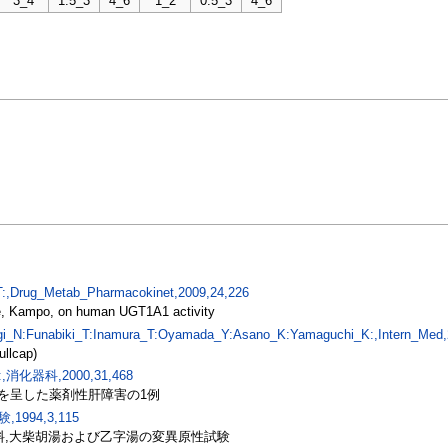
3_4
1.5_3
4_6
1_2
0.5_3
4_6
:,Drug_Metab_Pharmacokinet,2009,24,226
ne, Kampo, on human UGT1A1 activity
gi_N:Funabiki_T:Inamura_T:Oyamada_Y:Asano_K:Yamaguchi_K:,Intern_Med,
ullcap)
器科,2000,31,468
を呈した薬剤性肝障害の1例
994,3,115
料,大柴胡湯および乙字湯の変異原性試験