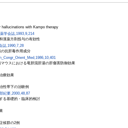
ry hallucinations with Kampo therapy
漢医薬学会誌,1993,9,214
和漢薬方剤投与の有効性
誌,1990,7,28
甘湯の抗肝毒作用成分
n_Congr_Orient_Med,1986,10,401
損傷マウスにおける竜胆瀉肝湯の肝傷害防御効果
治療効果
治性帯下の治験例
,2000,48,87
する基礎的・臨床的検討
果
症候群の2例