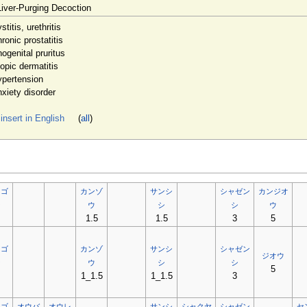
Liver-Purging Decoction
stitis, urethritis
ronic prostatitis
ogenital pruritus
opic dermatitis
pertension
xiety disorder
nsert in English
(
all
)
ウゴ
カンゾ
サンシ
シャゼン
カンジオ
ン
ウ
シ
シ
ウ
1.5
1.5
3
5
ウゴ
カンゾ
サンシ
シャゼン
ジオウ
ン
ウ
シ
シ
5
1_1.5
1_1.5
3
ウゴ
オウバ
オウレ
サンシ
シャクヤ
シャゼン
セ