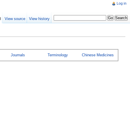
Log in
d
View source
View history
Journals
Terminology
Chinese Medicines