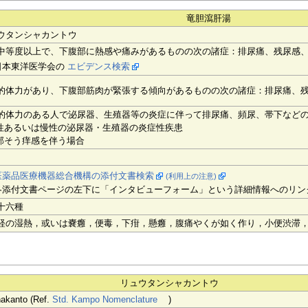
竜胆瀉肝湯
ウタンシャカントウ
中等度以上で、下腹部に熱感や痛みがあるものの次の諸症：排尿痛、残尿感
日本東洋医学会の
エビデンス検索
的体力があり、下腹部筋肉が緊張する傾向があるものの次の諸症：排尿痛、
的体力のある人で泌尿器、生殖器等の炎症に伴って排尿痛、頻尿、帯下など
急性あるいは慢性の泌尿器・生殖器の炎症性疾患
陰部そう痒感を伴う場合
医薬品医療機器総合機構の添付文書検索
(利用上の注意)
各添付文書ページの左下に「インタビューフォーム」という詳細情報へのリン
十六種
経の湿熱，或いは嚢癰，便毒，下疳，懸癰，腹痛やくが如く作り，小便渋滞
リュウタンシャカントウ
akanto (Ref.
Std. Kampo Nomenclature
)