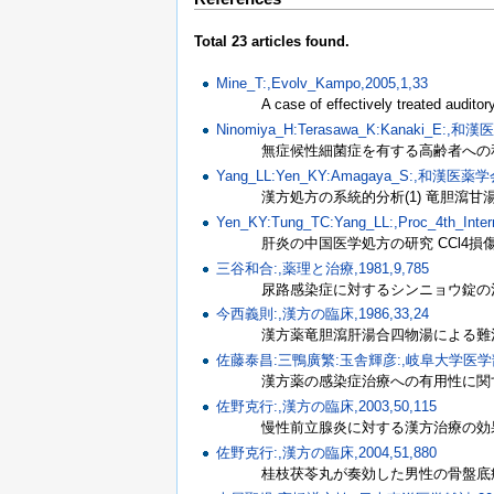
Total 23 articles found.
Mine_T:,Evolv_Kampo,2005,1,33
A case of effectively treated audito
Ninomiya_H:Terasawa_K:Kanaki_E:,和
無症候性細菌症を有する高齢者への
Yang_LL:Yen_KY:Amagaya_S:,和漢医薬学会
漢方処方の系統的分析(1) 竜胆瀉
Yen_KY:Tung_TC:Yang_LL:,Proc_4th_Inter
肝炎の中国医学処方の研究 CCl4
三谷和合:,薬理と治療,1981,9,785
尿路感染症に対するシンニョウ錠の
今西義則:,漢方の臨床,1986,33,24
漢方薬竜胆瀉肝湯合四物湯による難
佐藤泰昌:三鴨廣繁:玉舎輝彦:,岐阜大学医学部紀要
漢方薬の感染症治療への有用性に関
佐野克行:,漢方の臨床,2003,50,115
慢性前立腺炎に対する漢方治療の効
佐野克行:,漢方の臨床,2004,51,880
桂枝茯苓丸が奏効した男性の骨盤底