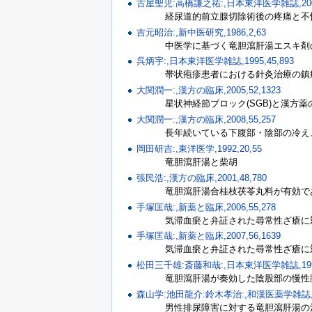
古屋聖児:高橋謙之祐:,日本東洋医学雑誌,2003,
経尿道的前立腺切除術後の疼痛と不
吉元昭治:,新中医研究,1986,2,63
中医学に基づく竜胆瀉肝湯エスキ剤
呉炳宇:,日本東洋医学雑誌,1995,45,893
帯状疱疹患者における針灸治療の鎮
大関潤一:,漢方の臨床,2005,52,1323
星状神経節ブロック(SGB)と漢方
大関潤一:,漢方の臨床,2008,55,257
長年続いている下腹部・陰部の冷え
岡田研吉:,東洋医学,1992,20,55
竜胆瀉肝湯と柴胡
張民浩:,漢方の臨床,2001,48,780
竜胆瀉肝湯合桂枝茯苓丸料が有効で
手塚匡哉:,新薬と臨床,2006,55,278
気滞血瘀と弁証された尋常性ざ瘡に
手塚匡哉:,新薬と臨床,2007,56,1639
気滞血瘀と弁証された尋常性ざ瘡に
松田三千雄:斎藤和哉:,日本東洋医学雑誌,1994,
竜胆瀉肝湯が奏効した陰股部の慢性
森山学:池田龍介:鈴木孝治:,和漢医薬学雑誌,200
男性排尿障害に対する竜胆瀉肝湯の