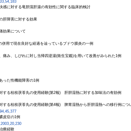
54,183
快感に対する竜胆瀉肝湯の有効性に関する臨床的検討
の肝障害に対する効果
痛効果について
薬の併用で現在良好な経過を辿っているブドウ膜炎の一例
、痛み、しびれに対し当帰四逆湯(衛生宝鑑)を用いて改善がみられた1例
あった性機能障害の1例
対する桂枝茯苓丸の使用経験(第2報) 肝胆湿熱に対する加味法の有効例
対する桂枝茯苓丸の使用経験(第4報) 脾胃湿熱から肝胆湿熱への移行例につ
45,377
膿皮症の1例
3,20,230
治療経験