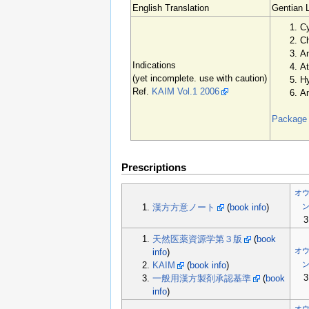
English Translation
Gentian 
Cy
Ch
An
Indications
At
(yet incomplete. use with caution)
Hy
Ref.
KAIM Vol.1 2006
An
Package i
Prescriptions
オ
漢方方意ノート
(
book info
)
3
天然医薬資源学第３版
(
book
オ
info
)
KAIM
(
book info
)
3
一般用漢方製剤承認基準
(
book
info
)
オ