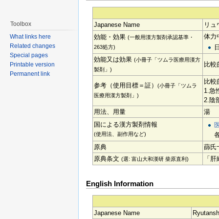
Toolbox
Japanese Name
リュ
体力
効能・効果
What links here
(一般用漢方製剤承認基準・
Related changes
263処方)
Special pages
効能又は効果
(小冊子「ツムラ医療用漢方
比較
Printable version
製剤」)
Permanent link
比較
参考（使用目標＝証）
(小冊子「ツムラ
1.
医療用漢方製剤」)
2.
用法、用量
湯
国による漢方製剤情報
(使用法、副作用など)
原典
蒒氏
原典条文
「肝
(選: 富山大和漢研 柴原直利)
English Information
Japanese Name
Ryutansh