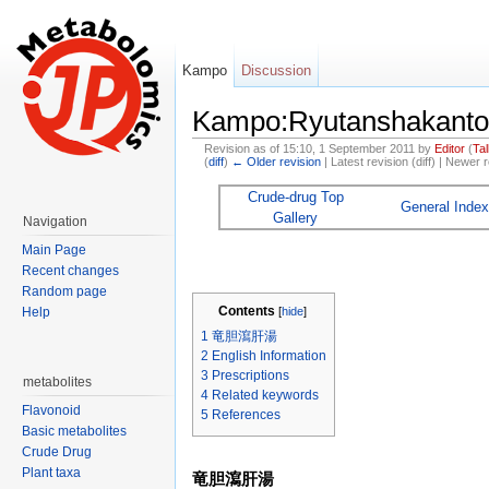
Kampo
Discussion
Kampo:Ryutanshakanto
Revision as of 15:10, 1 September 2011 by
Editor
(
Tal
(
diff
)
← Older revision
| Latest revision (diff) | Newer r
Jump to:
navigation
,
search
Crude-drug Top
General Index
Gallery
Navigation
Main Page
Recent changes
Random page
Contents
[
hide
]
Help
1
竜胆瀉肝湯
2
English Information
3
Prescriptions
metabolites
4
Related keywords
Flavonoid
5
References
Basic metabolites
Crude Drug
Plant taxa
竜胆瀉肝湯