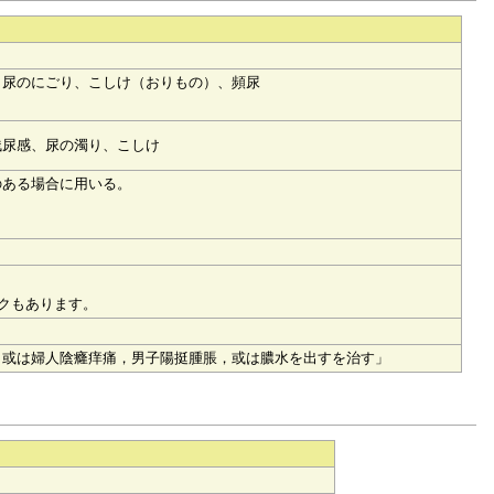
、尿のにごり、こしけ（おりもの）、頻尿
残尿感、尿の濁り、こしけ
のある場合に用いる。
クもあります。
，或は婦人陰癃痒痛，男子陽挺腫脹，或は膿水を出すを治す」