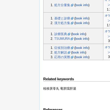
処方分量集
(
book info
)
1.
オ
基礎と診療
(
book info
)
漢方処方集
(
book info
)
1.
オ
診療医典
(
book info
)
TSUMURA
(
book info
)
3
オ
症候別治療
(
book info
)
処方解説
(
book info
)
3
応用の実際
(
book info
)
Related keywords
桂枝茯苓丸 竜胆瀉肝湯
References