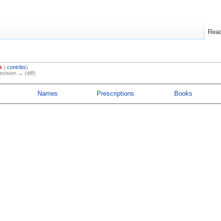
Rea
k
|
contribs
)
evision → (diff)
Names
Prescriptions
Books