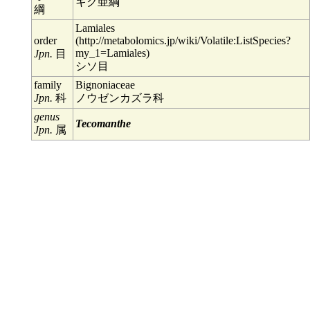
キク亜綱
綱
Lamiales
order
Jpn.
目
シソ目
family
Bignoniaceae
Jpn.
科
ノウゼンカズラ科
genus
Tecomanthe
Jpn.
属