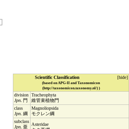
Scientific Classification
[
hide
]
(based on APG-II and
Taxonomicon
)
division
Tracheophyta
Jpn.
門
維管束植物門
class
Magnoliopsida
Jpn.
綱
モクレン綱
subclass
Asteridae
Jpn.
亜