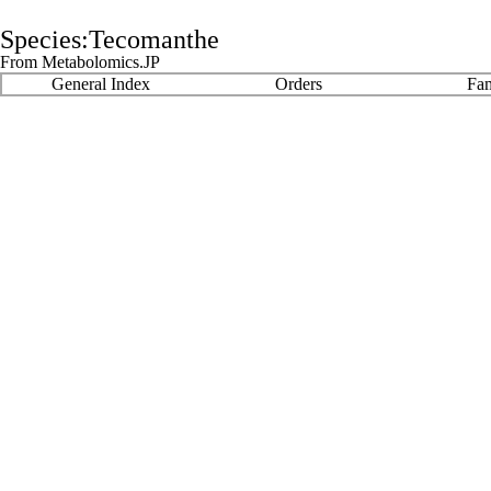
Species:Tecomanthe
From Metabolomics.JP
General Index
Orders
Fam