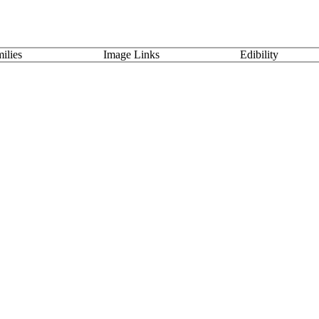
ilies
Image Links
Edibility