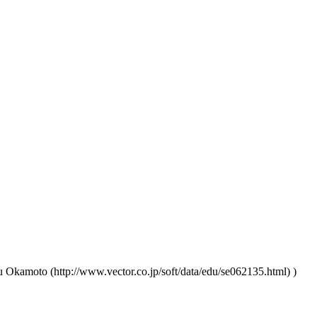
u Okamoto
)