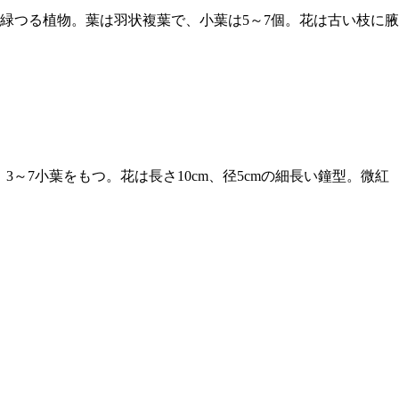
緑つる植物。葉は羽状複葉で、小葉は5～7個。花は古い枝に腋
る羽状複葉で、3～7小葉をもつ。花は長さ10cm、径5cmの細長い鐘型。微紅