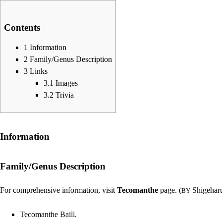
Contents
1
Information
2
Family/Genus Description
3
Links
3.1
Images
3.2
Trivia
Information
Family/Genus Description
For comprehensive information, visit
Tecomanthe
page. (
Shigehar
BY
Tecomanthe Baill.