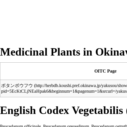
Medicinal Plants in Okin
OITC Page
ボタンボウフウ
English
Codex Vegetabilis 
Peucedanum officinale
Peucedanum oreoselinum
Peucedanum ostrut