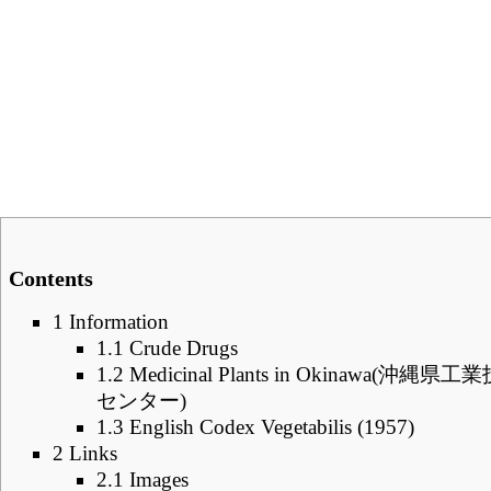
Contents
1
Information
1.1
Crude Drugs
1.2
Medicinal Plants in Okinawa(沖縄県工
センター)
1.3
English Codex Vegetabilis (1957)
2
Links
2.1
Images