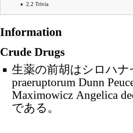
2.2
Trivia
Information
Crude Drugs
生薬の
前胡
はシロハナゼン
praeruptorum Dunn Peuc
Maximowicz Angelica dec
である。