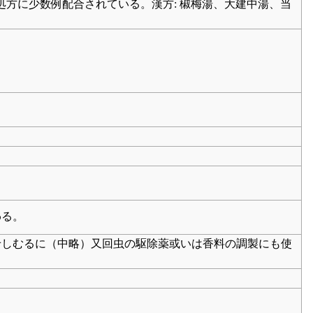
方に少数例配合されている。漢方: 椒梅湯、大建中湯、当
わる。
静せしむるに（中略）又回虫の駆除薬或いは香料の調製にも使