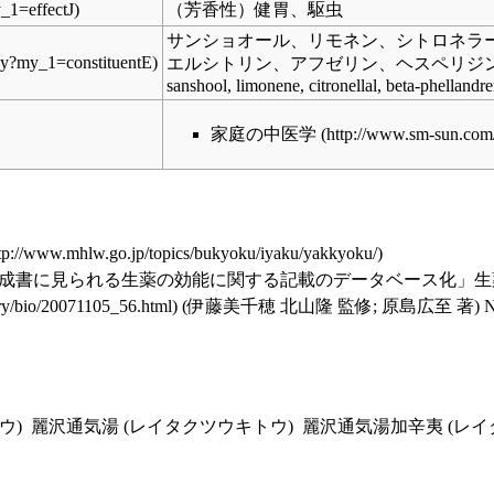
（芳香性）健胃、駆虫
サンショオール、リモネン、シトロネラー
エルシトリン、アフゼリン、ヘスペリジ
sanshool, limonene, citronellal, beta-phellandre
家庭の中医学
歴代成書に見られる生薬の効能に関する記載のデータベース化」生薬学雑誌,
(伊藤美千穂 北山隆 監修; 原島広至 著) N
ウ)
麗沢通気湯 (レイタクツウキトウ)
麗沢通気湯加辛夷 (レ