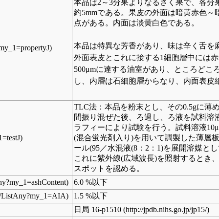
本品は2～3分果よりなるさく果で、各分
約5mmである。果皮の外面は暗黄赤色～
点がある。内面は淡黄白色である。
本品は特異な芳香があり、味は辛く舌を
外面表皮とこれに接する1細胞層中には
500μmに達する油室があり、ところど
し、内層は石細胞層からなり、内面表皮
TLC法：本品を粉末とし、その0.5gに薄
間振り混ぜた後、ろ過し、ろ液を試料溶
ラフィーにより試験を行う。試料溶液10
(混合蛍光剤入り)を用いて調製した薄層
ール(95／水混液(8：2：1)を展開溶媒
これに紫外線(広域波長)を照射するとき、
スポットを認める。
6.0 %以下
1.5 %以下
日局 16-p1510