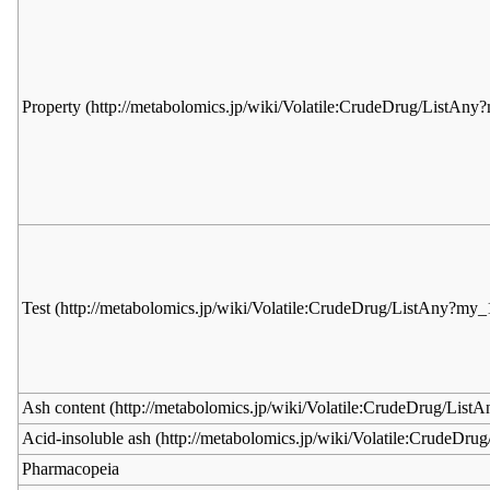
Property
Test
Ash content
Acid-insoluble ash
Pharmacopeia