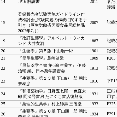
14
JP16 解説書
2011
また
帰湯 
登録販売者試験実施ガイドライン作
成検討会_試験問題の作成に関する手
記載
15
2007
引き（厚生労働省医薬食品局総務課
2007年7月）
『改訂生藥學』アルベルト・ウィカ
記載
19
1887
ンド 大井玄洞
20
『生藥學』第５版 下山順一郎
1901
記載
21
『簡明生藥學』島崎健造
1909
P20
『最新薬学全書 第6編 生薬学』 伊藤
記載
22
1913
治輔 編、日本薬学講習会
『生藥學』第１３版 下山純一郎 朝比
下P
23
1916
奈泰彦
『和漢薬物学』日野五七郎 一色直太
正P
24
1931
郎 同済号書房 たにぐち書店復刻版
用す
25
『薬理的生薬学』村上師壽 三省堂
1933
P32
『生藥學』第２０版 下山順一郎 朝比
P2
26
1934
奈泰彦 藤田直市