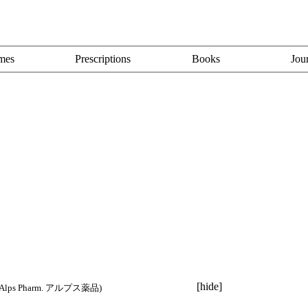
mes
Prescriptions
Books
Jou
[
hide
]
Alps Pharm. アルプス薬品
)