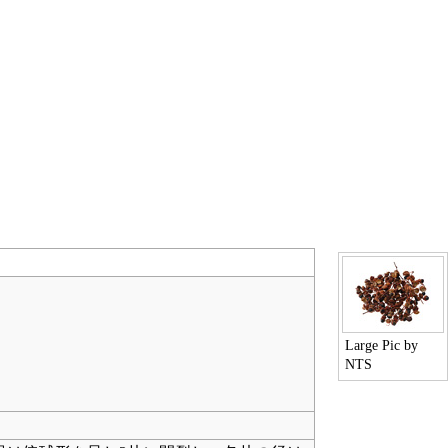
Large Pic
by
NTS