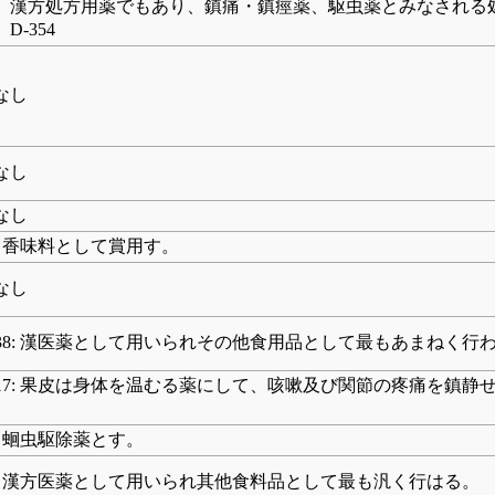
、漢方処方用薬でもあり、鎮痛・鎮痙薬、駆虫薬とみなされる処
D-354
なし
なし
なし
3: 香味料として賞用す。
なし
138: 漢医薬として用いられその他食用品として最もあまねく行
217: 果皮は身体を温むる薬にして、咳嗽及び関節の疼痛を鎮
。
5: 蛔虫駆除薬とす。
91: 漢方医薬として用いられ其他食料品として最も汎く行はる。