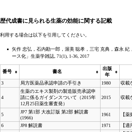
歴代成書に見られる生薬の効能に関する記載
利用する場合は以下を引用してください。
矢作 忠弘，石内勘一郎，渥美 聡孝，三宅 克典，森永 
ース化」生薬学雑誌, 71(1), 1-36, 2017
出版
番号
書名
年
3
局方医薬品承認申請の手引き
1980
収載
生薬のエキス製剤の製造販売承認申
4
請に係るガイダンスついて（2015年
2015
収載
12月25日薬生審査発）
JP7 第1部 大改訂版 第2部 解説書
5
1961
【薬
(1966)
6
JP8 解説書
1971
【適