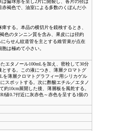
果は偏球形を呈し2片に開裂し、各片の径は
暗赤褐色で、油室による多数のくぼんだ小
麻痺する。本品の横切片を鏡検するとき、
赤褐色のタンニン質を含み、果皮には径約
ころにらせん紋道管を主とする維管束が点在
細胞は極めて小さい。
めたエタノール100mLを加え、密栓して30分
液とする。この液につき、薄層クロマトグ
μLを薄層クロマトグラフィー用シリカゲル
板にスポットする。次に酢酸エチル／エタノ
として約10cm展開した後、薄層板を風乾する。
Rf値0.7付近に灰赤色～赤色を呈する1個の