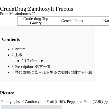
CrudeDrug:Zanthoxyli Fructus
From Metabolomics.JP
Crude-drug Top
General Index
Na
Gallery
Contents
1
Picture
2
山椒
2.1
References
3
Prescriptions 処方一覧
4
歴代成書に見られる生薬の効能に関する記載
Picture
Photographs of Zanthoxylum Fruit (山椒), Peppertree Fruit (花椒)
(by