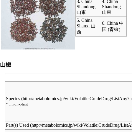
3. China
4. China
Shandong
Shandong
山東
山東
5. China
6. China 中
Shanxi 山
国 (青椒)
西
山椒
Species
* ... non-plant
Part(s) Used