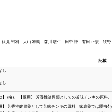
紀，伏見 裕利，大山 雅義，森川 敏生，田中 謙，有田 正規，
記載
なし
なし
効】 (略)。 【適用】 芳香性健胃薬としての苦味チンキの原料、
用】 芳香性健胃薬として苦味チンキの原料、家庭薬では駆虫剤の1