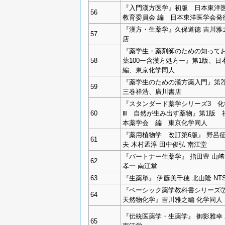
『入門漢方医学』初版 日本東洋
56
教育委員会 編 日本東洋医学会発
『漢方・生薬学』久保道德 吉川雅
57
店
『薬学生・薬剤師のための知って
58
薬100ー含漢方処方ー』第1版、日
編、東京化学同人
『薬学生のための漢方薬入門』第2
59
三巻祥浩、廣川書店
『スタンダード薬学シリーズ3 化
60
Ⅲ 自然が生み出す薬物』第1版 
本薬学会 編 東京化学同人
『薬用植物学 改訂第6版』 野呂征
61
夫 木村孟淳 田中俊弘 南江堂
『パートナー生薬学』 指田豊 山﨑
62
孝一 南江堂
63
『生薬単』 伊藤美千穂 北山隆 NT
『ベーシック薬学教科書シリーズ
64
天然物化学』吉川雅之編 化学同人
『伝統医薬学・生薬学』 御影雅幸
65