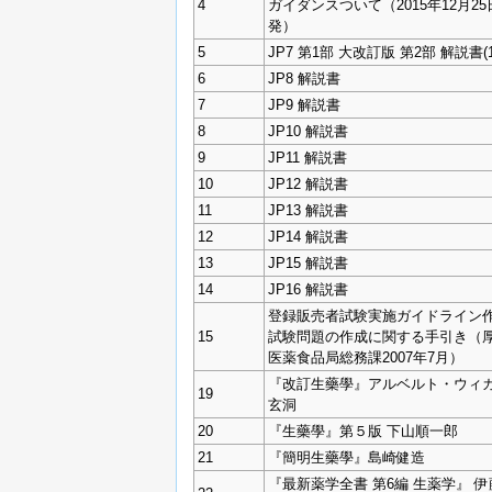
4
ガイダンスついて（2015年12月2
発）
5
JP7 第1部 大改訂版 第2部 解説書(1
6
JP8 解説書
7
JP9 解説書
8
JP10 解説書
9
JP11 解説書
10
JP12 解説書
11
JP13 解説書
12
JP14 解説書
13
JP15 解説書
14
JP16 解説書
登録販売者試験実施ガイドライン作
15
試験問題の作成に関する手引き（
医薬食品局総務課2007年7月）
『改訂生藥學』アルベルト・ウィカ
19
玄洞
20
『生藥學』第５版 下山順一郎
21
『簡明生藥學』島崎健造
『最新薬学全書 第6編 生薬学』 