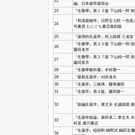
22
編、日本薬学講習会
23
『生藥學』第１３版 下山純一郎 
『和漢薬物学』日野五七郎 一色直
24
号書房 たにぐち書店復刻版
25
『薬理的生薬学』村上師壽 三省堂
『生藥學』第２０版 下山順一郎 
26
藤田直市
『生藥學』第２７版 下山純一郎 
27
藤田直市
28
『生藥學教科書』木村康一
29
『最新生薬学』刈米達夫
30
『生薬学』三橋博、醫學書院
31
『生薬学』第４版、藤田路一
32
『新編生薬学』東丈夫 名越規朗 
『生薬学総論』柴田承二 東丈夫 木
33
村孟 廣川書店
『生薬学』稲垣勲 嶋野武 嶋田玄彌
34