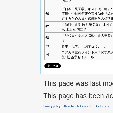
南江堂
『日本伝統医学テキスト漢方編』平成
66
度厚生労働科学研究費補助金『統
進するための日本伝統医学の標準
『新訂生薬学 改訂第７版』 木村孟
67
弘 水上元 南江堂
『歴代日本薬局方収載生薬大事典』
68
著
73
青本「化学」、薬学ゼミナール
コアカリ重点ポイント集「化学系
74
第4版 薬学ゼミナール
This page was last mo
This page has been ac
Privacy policy
About Metabolomics.JP
Disclaimers