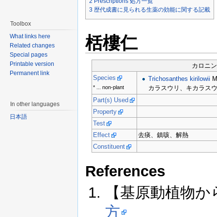
2
Prescriptions 処方一覧
3
歴代成書に見られる生薬の効能に関する記載
Toolbox
栝樓仁
What links here
Related changes
Special pages
Printable version
カロニン
Permanent link
Species
Trichosanthes kirilowii
Ma
* ... non-plant
カラスウリ、キカラス
Part(s) Used
In other languages
Property
日本語
Test
Effect
去痰、鎮咳、解熱
Constituent
References
【基原動植物か
方