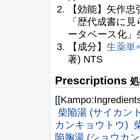
【効能】矢作忠弘, 
「歴代成書に見
ータベース化」生薬学
【成分】
生薬単
著) NTS
Prescriptions
処
[[Kampo:Ingredient
柴陥湯 (サイカント
カンキョウトウ)
陥胸湯 (ショウカ