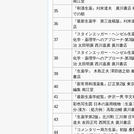
南江堂
『和漢生薬』刈米達夫 廣川書店 
35
での順
『最新生薬学 第三改槁版』刈米達
36
店
『スタインエッガー・ヘンゼル生薬
37
化学・薬理学へのアプローチ‐第3
治 太田明廣 西川嘉廣 廣川書店
『スタインエッガー・ヘンゼル生薬
38
化学・薬理学へのアプローチ‐第3
治 太田明廣 西川嘉廣 廣川書店
『生薬学』 木島正夫 澤田徳之助 
39
書店
『新常用和漢薬集』訂正第2版 東
40
編集 南江堂
41
『最新生薬学総覧』伊沢一男 学文
彩色写生図 日本の薬用植物〔生薬〕
42
分-漢方-〔処方例〕高取治輔 廣川
『生薬学第2版』北川勲 三川潮 庄
43
道夫 友田正司 西岡五夫 廣川書店
『コメンタリー局方生薬』初版 桑
44