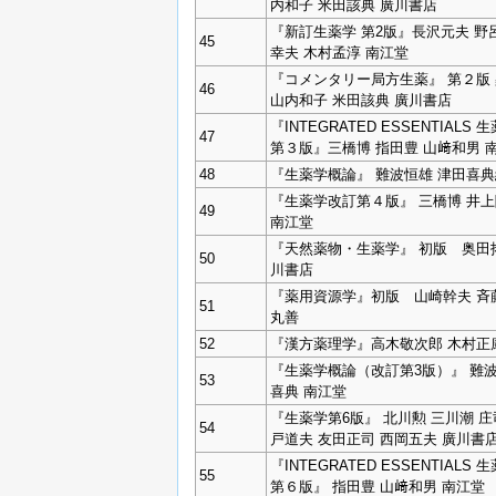
内和子 米田該典 廣川書店
『新訂生薬学 第2版』長沢元夫 野
45
幸夫 木村孟淳 南江堂
『コメンタリー局方生薬』 第２版
46
山内和子 米田該典 廣川書店
『INTEGRATED ESSENTIALS 
47
第３版』三橋博 指田豊 山﨑和男 
48
『生薬学概論』 難波恒雄 津田喜典
『生薬学改訂第４版』 三橋博 井
49
南江堂
『天然薬物・生薬学』 初版 奥田
50
川書店
『薬用資源学』初版 山崎幹夫 
51
丸善
52
『漢方薬理学』高木敬次郎 木村正
『生薬学概論（改訂第3版）』 難波
53
喜典 南江堂
『生薬学第6版』 北川勲 三川潮 庄
54
戸道夫 友田正司 西岡五夫 廣川書
『INTEGRATED ESSENTIALS 
55
第６版』 指田豊 山﨑和男 南江堂