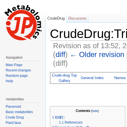
CrudeDrug
Discussion
CrudeDrug:Tr
Revision as of 13:52,
(
diff
)
← Older revision
Navigation
(diff)
Main Page
Jump to:
navigation
,
search
Recent changes
Crude-drug Top
Random page
General Index
Names
Gallery
Help
metabolites
Flavonoid
Contents
[
hide
]
Basic metabolites
1
栝樓仁
Crude Drug
1.1
References
Plant taxa