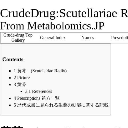
CrudeDrug:Scutellariae 
From Metabolomics.JP
Crude-drug Top
General Index
Names
Prescript
Gallery
Contents
1
黄芩 (Scutellariae Radix)
2
Picture
3
黄芩
3.1
References
4
Prescriptions 処方一覧
5
歴代成書に見られる生薬の効能に関する記載