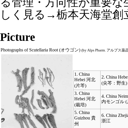
る管理・方向性が重要な
しく見る→
栃本天海堂創
Picture
Photographs of Scutellaria Root (オウゴン)
(by
Alps Pharm. アルプス薬
1. China
2. China He
Hebei 河北
(尖芩：野生)
(片芩)
3. China
4. China Nei
Hebei 河北
内モンゴル (
(栽培)
5. China
6. China Zhej
Guizhou 貴
浙江
州