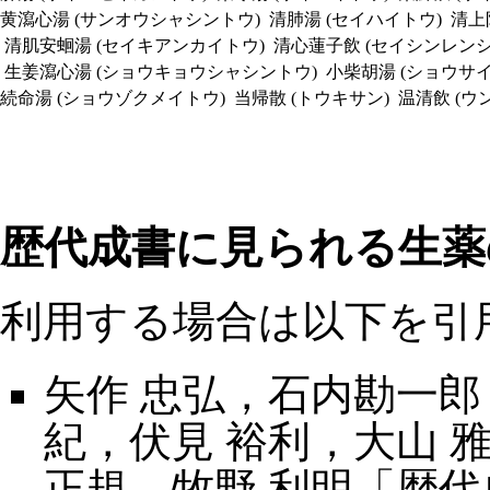
黄瀉心湯 (サンオウシャシントウ)
清肺湯 (セイハイトウ)
清上
清肌安蛔湯 (セイキアンカイトウ)
清心蓮子飲 (セイシンレンシ
生姜瀉心湯 (ショウキョウシャシントウ)
小柴胡湯 (ショウサ
続命湯 (ショウゾクメイトウ)
当帰散 (トウキサン)
温清飲 (ウ
歴代成書に見られる生薬
利用する場合は以下を引
矢作 忠弘，石内勘一郎
紀，伏見 裕利，大山 
正規，牧野 利明「歴