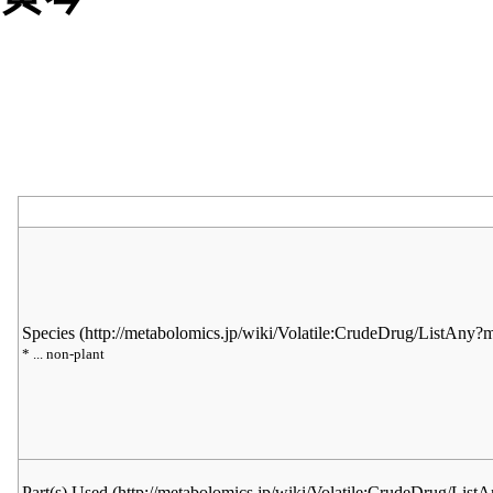
Species
* ... non-plant
Part(s) Used