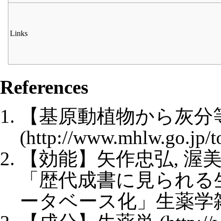
Links
References
【基原動植物から灰分
【効能】矢作忠弘, 渥美聡孝
「歴代成書に見られる
ータベース化」生薬学雑誌, 7