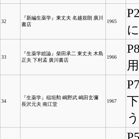
P
『新編生薬学』東丈夫 名越規朗 廣川
32
1965
書店
に
P
『生薬学総論』柴田承二 東丈夫 木島
33
1966
正夫 下村孟 廣川書店
P
『生薬学』稲垣勲 嶋野武 嶋田玄彌
34
1967
長沢元夫 南江堂
P