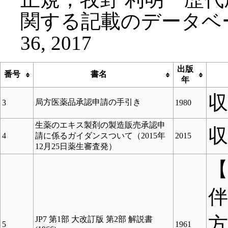
関する記載のデータベース化
36, 2017
出版
番号
書名
年
局方医薬品承認申請の手引き
3
1980
生薬のエキス製剤の製造販売承認申
4
請に係るガイダンスついて（2015年
2015
12月25日薬生審査発）
【
方
JP7 第1部 大改訂版 第2部 解説書
5
1961