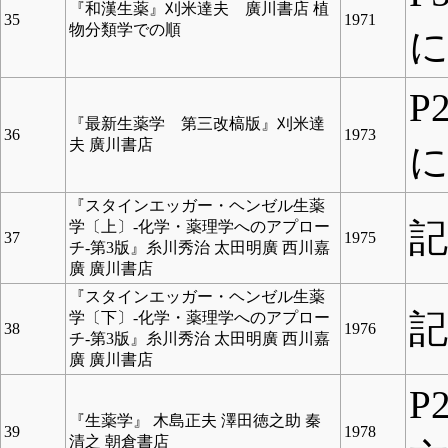
『和漢生薬』刈米達夫 廣川書店 植
35
1971
物分類学での順
P
『最新生薬学 第三改槁版』刈米達
36
1973
夫 廣川書店
『スタインエッガー・ヘンゼル生薬
学〔上〕‐化学・薬理学へのアプロー
37
1975
チ‐第3版』糸川秀治 太田明廣 西川嘉
廣 廣川書店
『スタインエッガー・ヘンゼル生薬
学〔下〕‐化学・薬理学へのアプロー
38
1976
チ‐第3版』糸川秀治 太田明廣 西川嘉
廣 廣川書店
P
『生薬学』 木島正夫 澤田徳之助 秦
39
1978
清之 朝倉書店