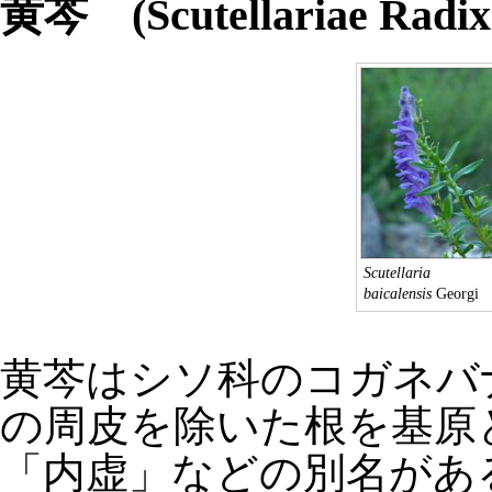
黄芩 (Scutellariae Radix
Scutellaria
baicalensis
Georgi
黄芩はシソ科のコガネバ
の周皮を除いた根を基原
「内虚」などの別名があ