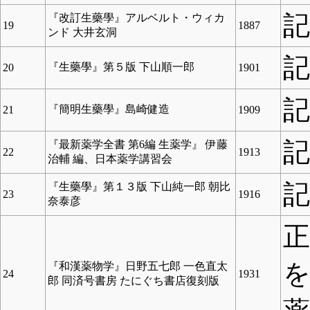
『改訂生藥學』アルベルト・ウィカ
19
1887
ンド 大井玄洞
『生藥學』第５版 下山順一郎
20
1901
『簡明生藥學』島崎健造
21
1909
『最新薬学全書 第6編 生薬学』 伊藤
22
1913
治輔 編、日本薬学講習会
『生藥學』第１３版 下山純一郎 朝比
23
1916
奈泰彦
正
『和漢薬物学』日野五七郎 一色直太
24
1931
郎 同済号書房 たにぐち書店復刻版