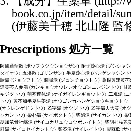
【成分】
生薬単
(伊藤美千穂 北山隆 監修;
Prescriptions
処方一覧
防風通聖散 (ボウフウツウショウサン)
附子瀉心湯 (ブシシャシ
ダイオウ)
五淋散 (ゴリンサン)
半夏瀉心湯 (ハンゲシャシント
腑湯 (ジョウフトウ)
潤腸湯 (ジュンチョウトウ)
葛根黄連黄芩
連黄芩人参湯 (カンキョウオウレンオウゴンニンジントウ)
甘露
キジツトウ)
荊芥連翹湯 (ケイガイレンギョウトウ)
二朮湯 (
トウ)
黄芩加半夏生姜湯 (オウゴンカハンゲショウキョウトウ 
(オウレンゲドクトウ)
乙字湯 (オツジトウ)
乙字湯去大黄 (オ
ャカントウ)
柴朴湯 (サイボクトウ)
柴陥湯 (サイカントウ)
柴
胡加竜骨牡蛎湯 (サイコカリュウコツボレイトウ)
柴胡桂枝乾姜
肝湯 (サイコセイカントウ)
柴苓湯 (サイレイトウ)
柴蘇飲 (サ