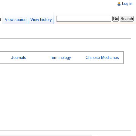
Log in
d
View source
View history
Journals
Terminology
Chinese Medicines