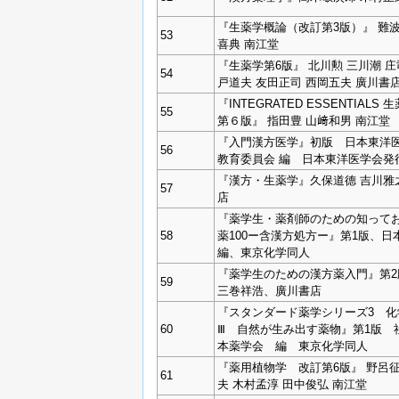
『生薬学概論（改訂第3版）』 難波
53
喜典 南江堂
『生薬学第6版』 北川勲 三川潮 庄
54
戸道夫 友田正司 西岡五夫 廣川書
『INTEGRATED ESSENTIALS 
55
第６版』 指田豊 山﨑和男 南江堂
『入門漢方医学』初版 日本東洋
56
教育委員会 編 日本東洋医学会発
『漢方・生薬学』久保道德 吉川雅
57
店
『薬学生・薬剤師のための知って
58
薬100ー含漢方処方ー』第1版、日
編、東京化学同人
『薬学生のための漢方薬入門』第2
59
三巻祥浩、廣川書店
『スタンダード薬学シリーズ3 化
60
Ⅲ 自然が生み出す薬物』第1版 
本薬学会 編 東京化学同人
『薬用植物学 改訂第6版』 野呂征
61
夫 木村孟淳 田中俊弘 南江堂