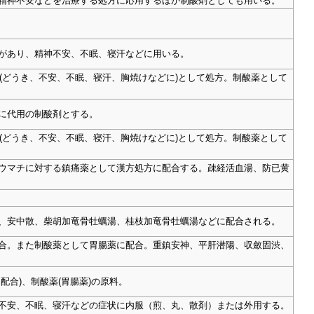
眠、精神不安などを治療する処方に応用するほか制酸剤としても用いる。
動悸があり、精神不安、不眠、寝汗などに用いる。
で鎮静薬(どうき、不安、不眠、寝汗、胸焼けなどに)として処方。制酸薬として
ムに代用の制酸剤とする。
で鎮静薬(どうき、不安、不眠、寝汗、胸焼けなどに)として処方。制酸薬として
、リウマチに対する鎮痛薬として漢方処方に配合する。疎経活血湯、防已黄
用い、安中散、柴胡加竜骨牡蠣湯、桂枝加竜骨牡蠣湯などに配合される。
に配合。また制酸薬として胃腸薬に配合。重鎮安神、平肝潜陽、収斂固渋、
に配合)、制酸薬(胃腸薬)の原料。
精神不安、不眠、寝汗などの症状に内服（煎、丸、散剤）または外用する。