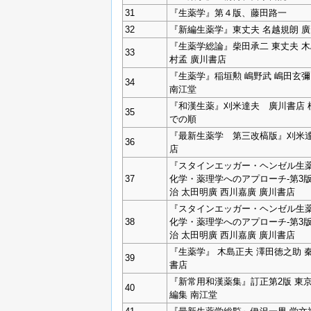
31
『生薬学』第４版、藤田路一
32
『新編生薬学』東丈夫 名越規朗 
『生薬学総論』柴田承二 東丈夫 木
33
村孟 廣川書店
『生薬学』稲垣勲 嶋野武 嶋田玄彌
34
南江堂
『和漢生薬』刈米達夫 廣川書店 
35
での順
『最新生薬学 第三改槁版』刈米達
36
店
『スタインエッガー・ヘンゼル生薬
37
化学・薬理学へのアプローチ‐第3
治 太田明廣 西川嘉廣 廣川書店
『スタインエッガー・ヘンゼル生薬
38
化学・薬理学へのアプローチ‐第3
治 太田明廣 西川嘉廣 廣川書店
『生薬学』 木島正夫 澤田徳之助 
39
書店
『新常用和漢薬集』訂正第2版 東
40
編集 南江堂