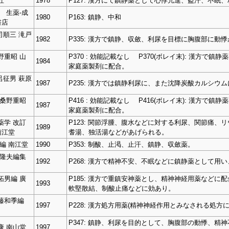
社
1978
P127: 漢方にて鎮静薬として心悸亢進、盗汗、不
 生薬-成
1980
P163: 鎮静、中和
書店
司順三 滝戸
1982
P335: 漢方で鎮静、収斂、利尿を目標に胸腹部に
野重昭 山
P370 : 効能記載なし P370(ボレイ末): 漢方
1984
家庭薬製剤に配合。
呂征男 萩原
1987
P235: 漢方では鎮静利尿に、また沈降炭酸カルシウ
 桑野重昭
P416 : 効能記載なし P416(ボレイ末): 漢方
1987
家庭薬製剤に配合。
生薬学 改訂
P123: 関節浮腫、腹水などに対する利尿、関節痛
1989
南江堂
耆湯、独活湯などがあげられる。
編 南江堂
1990
P353: 制酸、止渇、止汗、鎮静、収斂薬。
上隆夫編集
1992
P268: 漢方で精神不安、不眠などに鎮静薬として
拓男編 廣
P185: 漢方で重鎮安神薬とし、精神神経用薬など
1993
軟堅散結、制酸止痛などに効あり。
斉藤和季編
1997
P228: 漢方処方用薬(精神神経作用とみなされる処方
P347: 鎮静、利尿を目的として、胸腹部の動悸、
康 南山堂
1997