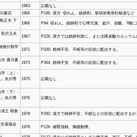
1963
記載なし
廣川書店
1965
P185: 漢方: 収れん、鎮静剤。柴胡加竜骨牡蛎湯など
島正夫 下
1966
P94: 収れん、鎮静剤で心悸亢進、盗汗、呑酸、?囃
 長沢元夫
1967
P226: 漢方では鎮静利尿に、また沈降炭酸カルシウ
植物分類学
1971
P330: 精神不安、不眠等の症状に配合する。
夫 廣川書
1973
P364: 精神不安、不眠等の症状に配合する。
学〔上〕‐
版』糸川秀
1975
記載なし
学〔下〕‐
版』糸川秀
1976
記載なし
秦清之 朝倉
1978
P292: 漢方で精神不安、不眠などの症状に配合す
京生薬協会
1978
P126: 補腎強精、胸腹動悸。