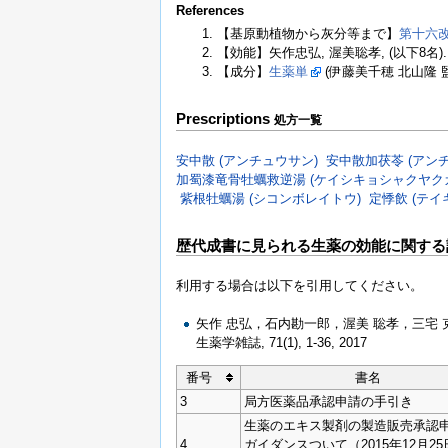
References
【基原動植物から灰分等まで】
第十六
【効能】矢作忠弘, 渥美聡孝, (以下8名)
【成分】
生薬単
(伊藤美千穂 北山隆 監
Prescriptions
処方一覧
安中散 (アンチュウサン)
安中散加茯苓 (アン
加蜀漆竜骨牡蠣救逆湯 (ケイシキョシャクヤ
紫根牡蠣湯 (シコンボレイトウ)
定悸飲 (テイ
歴代成書に見られる生薬の効能に関する
利用する場合は以下を引用してください。
矢作 忠弘，石内勘一郎，渥美 聡孝，三宅
生薬学雑誌, 71(1), 1-36, 2017
番号
書名
3
局方医薬品承認申請の手引き
生薬のエキス製剤の製造販売承認
4
ガイダンスついて（2015年12月2