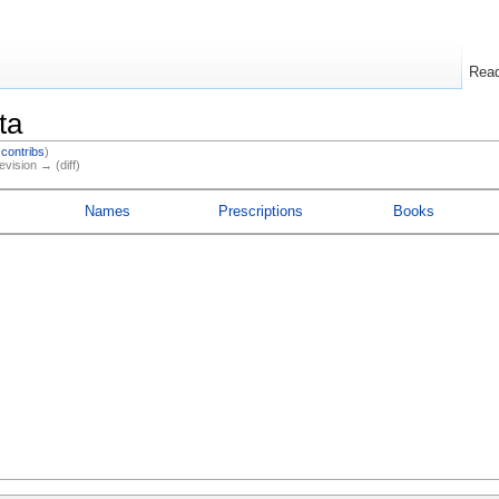
Rea
ta
|
contribs
)
evision → (diff)
Names
Prescriptions
Books