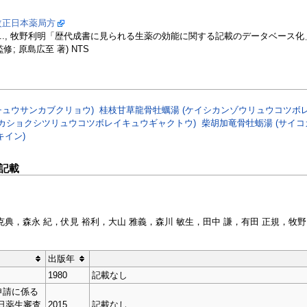
改正日本薬局方
..., 牧野利明「歴代成書に見られる生薬の効能に関する記載のデータベース化」生薬学
修; 原島広至 著) NTS
チュウサンカブクリョウ)
桂枝甘草龍骨牡蠣湯 (ケイシカンゾウリュウコツボレ
クカショクシツリュウコツボレイキュウギャクトウ)
柴胡加竜骨牡蛎湯 (サイ
キイン)
記載
 克典，森永 紀，伏見 裕利，大山 雅義，森川 敏生，田中 謙，有田 正規，
出版年
1980
記載なし
申請に係る
5日薬生審査
2015
記載なし