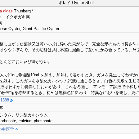
ボレイ Oyster Shell
a gigas
Thunberg *
キ イタボガキ属
蠣
ese Oyster, Giant Pacific Oyster
整に曲がった葉状又は薄い小片に砕いた貝がらで、完全な形のものは長さ6～10
はややくぼんで、その辺縁は共に不整に屈曲して互いにかみ合っている。外
とんどにおい及び味がない。
品の小片1gに希塩酸10mLを加え、加熱して溶かすとき、ガスを発生してわず
を残す。このガスを水酸化カルシウム試液に通じるとき、白色の沈殿を生じ
１)の液はわずかに特異なにおいがあり、これをろ過し、アンモニア試液で中和
品の粉末1gを赤熱するとき、初めは黒褐色に変わり、特異なにおいを発し、更
1588
酸
シウム、リン酸カルシウム
carbonate, calcium phosphate
の中医学