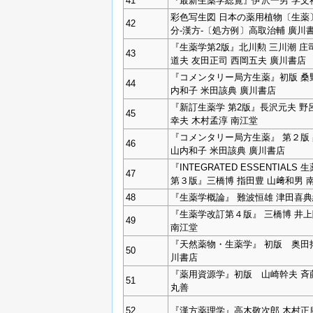
41
『最新生薬学総覧』伊沢一男 学文
彩色写生図 日本の薬用植物〔生薬〕
42
分-漢方-〔処方例〕高取治輔 廣川
『生薬学第2版』北川勲 三川潮 庄
43
道夫 友田正司 西岡五夫 廣川書店
『コメンタリー局方生薬』初版 桑
44
内和子 米田該典 廣川書店
『新訂生薬学 第2版』長沢元夫 野
45
幸夫 木村孟淳 南江堂
『コメンタリー局方生薬』 第２版
46
山内和子 米田該典 廣川書店
『INTEGRATED ESSENTIALS 
47
第３版』三橋博 指田豊 山﨑和男 
48
『生薬学概論』 難波恒雄 津田喜典
『生薬学改訂第４版』 三橋博 井
49
南江堂
『天然薬物・生薬学』 初版 奥田
50
川書店
『薬用資源学』初版 山崎幹夫 
51
丸善
52
『漢方薬理学』高木敬次郎 木村正