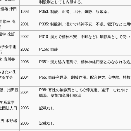
制酸剤としても内服する。
恒雄 津田
1998
P353: 制酸、止渇、止汗、鎮静、収斂薬。
司順三 滝
2001
P335: 制酸剤。漢方で精神不安、不眠、寝汗などに
店
生薬学 改訂
2002
P310: 漢方で精神不安、不眠などに鎮静薬として
医学会学術
2002
P156: 鎮静
行
之 廣川書
2003
P351: 漢方処方用薬で、精神神経用薬とみなされる
おきたい生
本薬学会
2004
P65: 鎮静利尿薬、制酸作用。配合処方: 安中散、
版、指田豊
P98: 寒性の鎮静薬として心悸亢進、盗汗、むねや
2004
蠣湯、柴胡加竜骨牡蛎湯
学系薬学
社団法人日
2005
記載なし
男 水野瑞
2006
記載なし