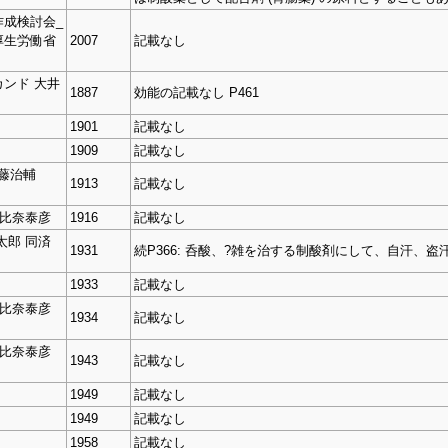
成検討会_
厚生労働省
2007
記載なし
ンド 大井
1887
効能の記載なし P461
1901
記載なし
1909
記載なし
伊藤治輔
1913
記載なし
朝比奈泰彦
1916
記載なし
太郎 同済
1931
続P366: 呑酸、?雑を治する制酸剤にして、自汗、
1933
記載なし
朝比奈泰彦
1934
記載なし
朝比奈泰彦
1943
記載なし
1949
記載なし
1949
記載なし
1958
記載なし