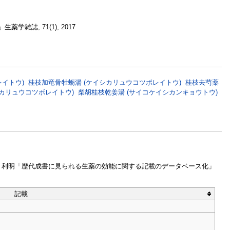
雑誌, 71(1), 2017
イトウ)
桂枝加竜骨牡蛎湯 (ケイシカリュウコツボレイトウ)
桂枝去芍薬
コカリュウコツボレイトウ)
柴胡桂枝乾姜湯 (サイコケイシカンキョウトウ)
牧野 利明「歴代成書に見られる生薬の効能に関する記載のデータベース化」
記載