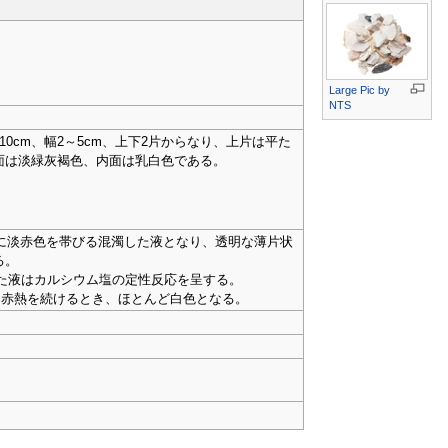
Large Pic
by
NTS
cm、幅2～5cm、上下2片からなり、上片は平た
面は淡緑灰褐色、内面は乳白色である。
かに淡赤色を帯びる混濁した液となり、透明な薄片状
る。
した液はカルシウム塩の定性反応を呈する。
に赤熱を続けるとき、ほとんど白色となる。