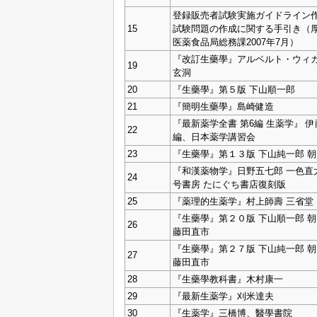
登録販売者試験実施ガイドライン作
15
試験問題の作成に関する手引き（
医薬食品局総務課2007年7月）
『改訂生藥學』アルベルト・ウィカ
19
玄洞
20
『生藥學』第５版 下山順一郎
21
『簡明生藥學』島崎健造
『最新薬学全書 第6編 生薬学』 
22
編、日本薬学講習会
23
『生藥學』第１３版 下山純一郎 
『和漢薬物学』日野五七郎 一色直
24
号書房 たにぐち書店復刻版
25
『薬理的生薬学』村上師壽 三省堂
『生藥學』第２０版 下山順一郎 
26
藤田直市
『生藥學』第２７版 下山純一郎 
27
藤田直市
28
『生藥學教科書』木村康一
29
『最新生薬学』刈米達夫
30
『生薬学』三橋博、醫學書院