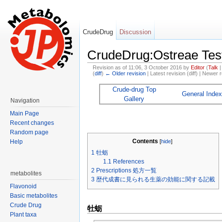
CrudeDrug
Discussion
CrudeDrug:Ostreae Tes
Revision as of 11:06, 3 October 2016 by
Editor
(
Talk
(
diff
)
← Older revision
| Latest revision (diff) | Newer r
Jump to:
navigation
,
search
Crude-drug Top
General Index
Gallery
Navigation
Main Page
Recent changes
Random page
Contents
[
hide
]
Help
1
牡蛎
1.1
References
2
Prescriptions 処方一覧
metabolites
3
歴代成書に見られる生薬の効能に関する記載
Flavonoid
Basic metabolites
Crude Drug
牡蛎
Plant taxa