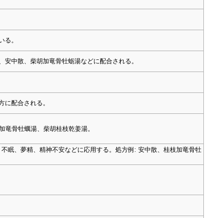
用いる。
使い、安中散、柴胡加竜骨牡蛎湯などに配合される。
処方に配合される。
桂枝加竜骨牡蠣湯、柴胡桂枝乾姜湯。
け、不眠、夢精、精神不安などに応用する。処方例: 安中散、桂枝加竜骨牡