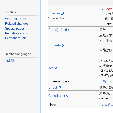
Ostre
Toolbox
Species
マガ
* ... non-plant
真牡
What links here
Japan
Related changes
Special pages
Part(s) Used
貝殻
Printable version
本品は不
Permanent link
ん、下片
Property
本品はほ
In other languages
(１)本
日本語
の浮遊物
Test
(２)(
(３)本
Pharmacopeia
日局 16-p
Effect
鎮静、制
炭酸カル
Constituent
calcium 
Links
家庭